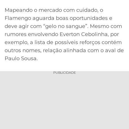
Mapeando o mercado com cuidado, o
Flamengo aguarda boas oportunidades e
deve agir com “gelo no sangue”. Mesmo com
rumores envolvendo Everton Cebolinha, por
exemplo, a lista de possíveis reforços contém
outros nomes, relação alinhada com o aval de
Paulo Sousa.
PUBLICIDADE