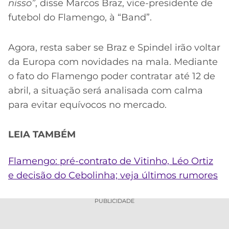
nisso”
, disse Marcos Braz, vice-presidente de
futebol do Flamengo, à “Band”.
Agora, resta saber se Braz e Spindel irão voltar
da Europa com novidades na mala. Mediante
o fato do Flamengo poder contratar até 12 de
abril, a situação será analisada com calma
para evitar equívocos no mercado.
LEIA TAMBÉM
Flamengo: pré-contrato de Vitinho, Léo Ortiz
e decisão do Cebolinha; veja últimos rumores
PUBLICIDADE