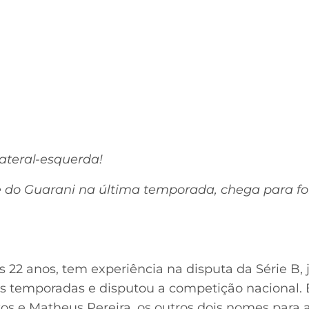
lateral-esquerda!
 do Guarani na última temporada, chega para for
 22 anos, tem experiência na disputa da Série B, já
s temporadas e disputou a competição nacional. 
os e Matheus Pereira, os outros dois nomes para 