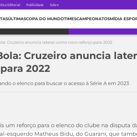
ítica Editorial
Publicidade
Sobre
TAS
ÚLTIMAS
COPA DO MUNDO
TIMES
CAMPEONATOS
MÍDIA ESPO
la: Cruzeiro anuncia lateral como novo reforço para 2022
ola: Cruzeiro anuncia late
 para 2022
ando o elenco para buscar o acesso à Série A em 2023
s um reforço para o elenco do clube na disputa 
ateral-esquerdo Matheus Bidu, do Guarani, que tam