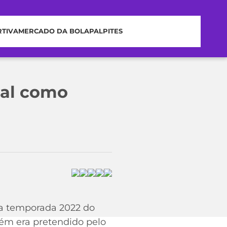
RTIVA
MERCADO DA BOLA
PALPITES
ral como
da temporada 2022 do
bém era pretendido pelo