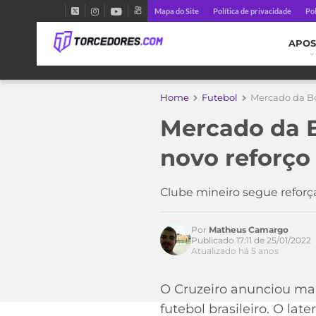
Mapa do Site
Política de privacidade
Pol
APOS
Home
Futebol
Mercado da Bo
Mercado da B
Acesse o perfil do autor
novo reforço
no Twitter
Clube mineiro segue reforç
Por
Matheus Camargo
Publicado 17:11 de 25/01/2022
Atualizado há 5 anos
O Cruzeiro anunciou mai
futebol brasileiro. O l