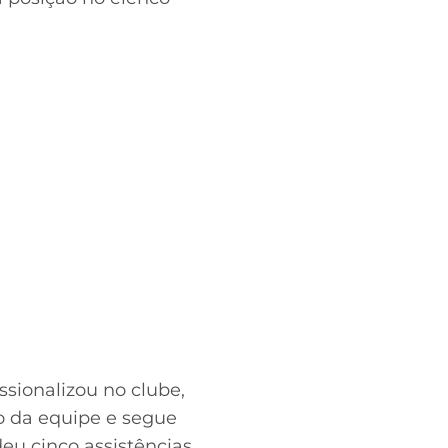
issionalizou no clube,
to da equipe e segue
eu cinco assistências.