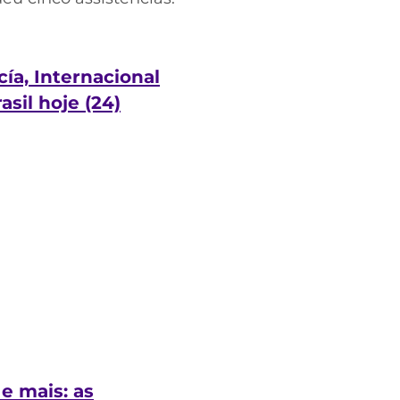
ía, Internacional
sil hoje (24)
e mais: as