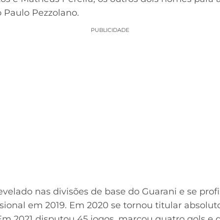
 Paulo Pezzolano.
PUBLICIDADE
revelado nas divisões de base do Guarani e se prof
sional em 2019. Em 2020 se tornou titular absolu
m 2021 disputou 45 jogos, marcou quatro gols e d