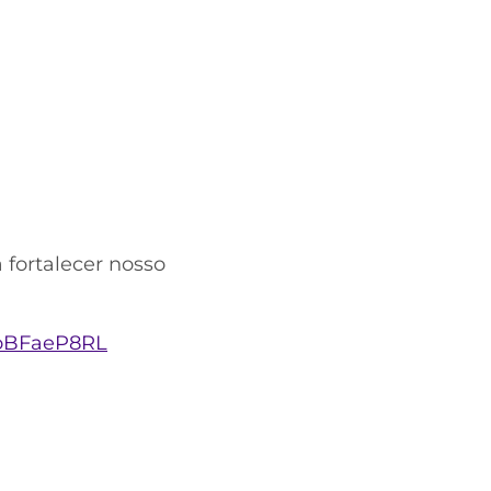
fortalecer nosso
6oBFaeP8RL