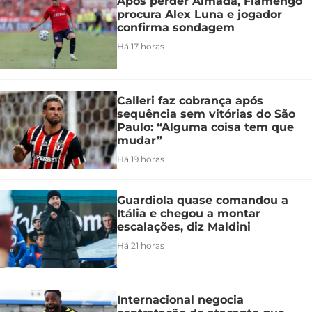
Após perder Almada, Flamengo
procura Alex Luna e jogador
confirma sondagem
Há 17 horas
Calleri faz cobrança após
sequência sem vitórias do São
Paulo: “Alguma coisa tem que
mudar”
Há 19 horas
Guardiola quase comandou a
Itália e chegou a montar
escalações, diz Maldini
Há 21 horas
Internacional negocia