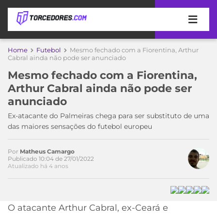
APOSTAS
Home
Futebol
Mesmo fechado com a Fiorentina, Arthur
Cabral ainda não pode ser anunciado
ÚLTIMAS
DICAS
Mesmo fechado com a Fiorentina,
DE
Arthur Cabral ainda não pode ser
APOSTA
COPA
anunciado
DO
Acesse o perfil do autor
MUNDO
MELHORES
Ex-atacante do Palmeiras chega para ser substituto de uma
no Twitter
SITES
das maiores sensações do futebol europeu
DE
TIMES
APOSTAS
Por
Matheus Camargo
2026
Publicado 10:04 de 27/01/2022
Atualizado há 4 anos
CAMPEONATOS
MEU
TIME
CÓDIGO
MÍDIA
PROMOCIONAL
BRASILEIRÃO
ESPORTIVA
BETBOOM
PALMEIRAS
SÉRIE
O atacante Arthur Cabral, ex-Ceará e
A