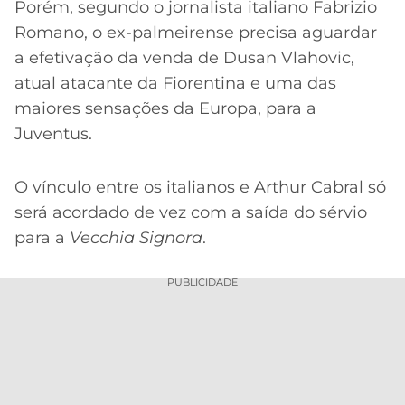
CASSINOS
Porém, segundo o jornalista italiano Fabrizio
ONLINE
LALIGA
Romano, o ex-palmeirense precisa aguardar
2026
GRÊMIO
a efetivação da venda de Dusan Vlahovic,
atual atacante da Fiorentina e uma das
ATLÉTICO
maiores sensações da Europa, para a
MG
Juventus.
CRUZEIRO
O vínculo entre os italianos e Arthur Cabral só
será acordado de vez com a saída do sérvio
para a
Vecchia Signora
.
PUBLICIDADE