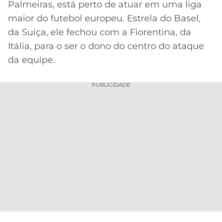
Palmeiras, está perto de atuar em uma liga
MERCADO
CÓDIGO
CORINTHIANS
maior do futebol europeu. Estrela do Basel,
DA
DE
LIBERTADORES
da Suíça, ele fechou com a Fiorentina, da
BOLA
INDICAÇÃO
SÃO
Itália, para o ser o dono do centro do ataque
BET365
PAULO
COPA
da equipe.
PALPITES
DO
CÓDIGO
BRASIL
SANTOS
PUBLICIDADE
BETANO
PREMIER
FLAMENGO
MELHORES
LEAGUE
APPS
DE
FLUMINENSE
COPA
APOSTAS
SUL-
BOTAFOGO
AMERICANA
CASSINOS
ONLINE
VASCO
LIGA
DOS
MELHORES
CAMPEÕES
INTERNACIONAL