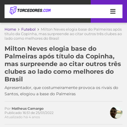
APOSTAS
Home
Futebol
Milton Neves elogia base do Palmeiras após
título da Copinha, mas surpreende ao citar outros três clubes ao
lado como melhores do Brasil
ÚLTIMAS
DICAS
DE
Milton Neves elogia base do
APOSTA
COPA
Palmeiras após título da Copinha,
DO
mas surpreende ao citar outros três
Acesse o perfil do autor
MUNDO
MELHORES
clubes ao lado como melhores do
no Twitter
SITES
Brasil
DE
TIMES
APOSTAS
Apresentador, que costumeiramente provoca os rivais do
2026
Santos, elogiou a base do Palmeiras
CAMPEONATOS
MEU
TIME
CÓDIGO
Por
Matheus Camargo
Publicado 16:51 de 25/01/2022
MÍDIA
PROMOCIONAL
BRASILEIRÃO
Atualizado há 4 anos
ESPORTIVA
BETBOOM
PALMEIRAS
SÉRIE
A