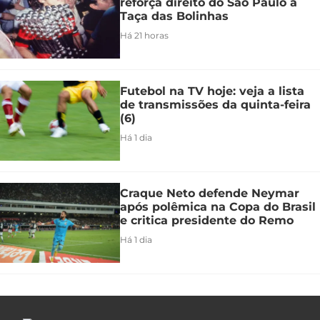
reforça direito do São Paulo à
Taça das Bolinhas
Há 21 horas
Futebol na TV hoje: veja a lista
de transmissões da quinta-feira
(6)
Há 1 dia
Craque Neto defende Neymar
após polêmica na Copa do Brasil
e critica presidente do Remo
Há 1 dia