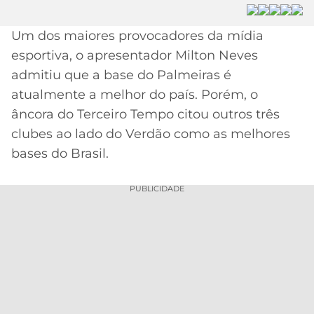
MERCADO
CÓDIGO
CORINTHIANS
Um dos maiores provocadores da mídia
DA
DE
LIBERTADORES
BOLA
INDICAÇÃO
esportiva, o apresentador Milton Neves
SÃO
BET365
admitiu que a base do Palmeiras é
PAULO
COPA
PALPITES
DO
atualmente a melhor do país. Porém, o
CÓDIGO
BRASIL
âncora do Terceiro Tempo citou outros três
SANTOS
BETANO
clubes ao lado do Verdão como as melhores
PREMIER
bases do Brasil.
FLAMENGO
MELHORES
LEAGUE
APPS
PUBLICIDADE
DE
FLUMINENSE
COPA
APOSTAS
SUL-
BOTAFOGO
AMERICANA
CASSINOS
ONLINE
VASCO
LIGA
DOS
MELHORES
CAMPEÕES
INTERNACIONAL