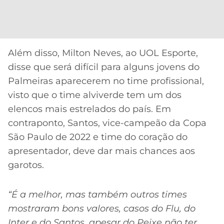
CASSINOS
ONLINE
LALIGA
2026
GRÊMIO
ATLÉTICO
Além disso, Milton Neves, ao UOL Esporte,
MG
disse que será difícil para alguns jovens do
Palmeiras aparecerem no time profissional,
CRUZEIRO
visto que o time alviverde tem um dos
elencos mais estrelados do país. Em
contraponto, Santos, vice-campeão da Copa
São Paulo de 2022 e time do coração do
apresentador, deve dar mais chances aos
garotos.
“É a melhor, mas também outros times
mostraram bons valores, casos do Flu, do
Inter e do Santos, apesar do Peixe não ter