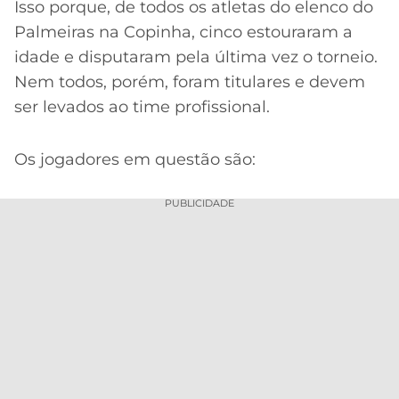
CASSINOS
Isso porque, de todos os atletas do elenco do
ONLINE
LALIGA
Palmeiras na Copinha, cinco estouraram a
2026
GRÊMIO
idade e disputaram pela última vez o torneio.
Nem todos, porém, foram titulares e devem
ATLÉTICO
ser levados ao time profissional.
MG
CRUZEIRO
Os jogadores em questão são:
PUBLICIDADE