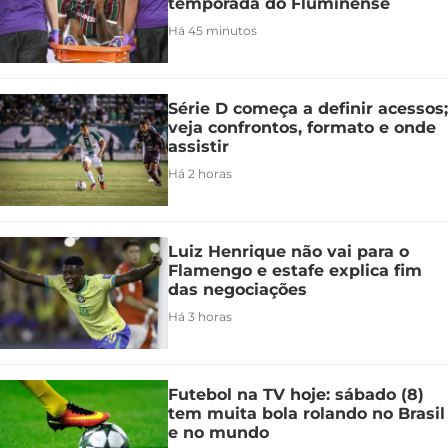
temporada do Fluminense
Há 45 minutos
Série D começa a definir acessos;
veja confrontos, formato e onde
assistir
Há 2 horas
Luiz Henrique não vai para o
Flamengo e estafe explica fim
das negociações
Há 3 horas
Futebol na TV hoje: sábado (8)
tem muita bola rolando no Brasil
e no mundo