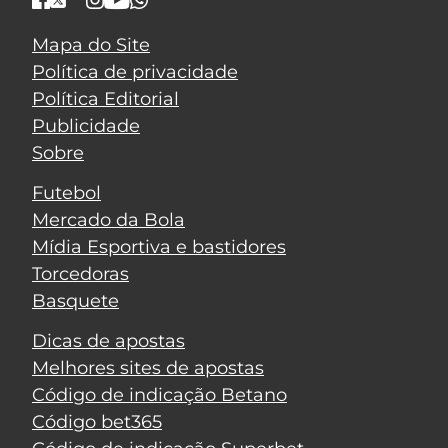
Mapa do Site
Política de privacidade
Política Editorial
Publicidade
Sobre
Futebol
Mercado da Bola
Mídia Esportiva e bastidores
Torcedoras
Basquete
Dicas de apostas
Melhores sites de apostas
Código de indicação Betano
Código bet365