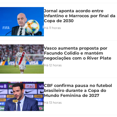
Jornal aponta acordo entre
Infantino e Marrocos por final da
Copa de 2030
Há 11 horas
Vasco aumenta proposta por
Facundo Colidio e mantém
negociações com o River Plate
Há 12 horas
CBF confirma pausa no futebol
brasileiro durante a Copa do
Mundo Feminina de 2027
Há 13 horas