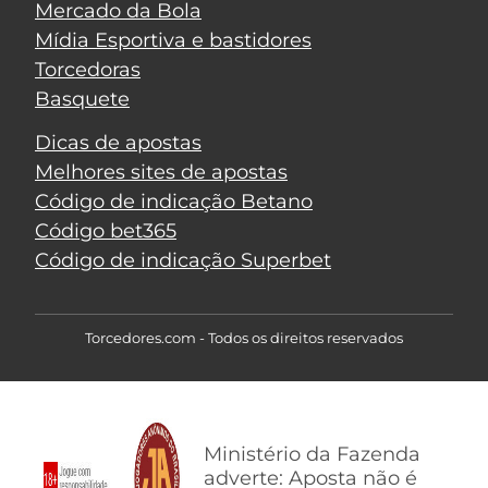
Mercado da Bola
Mídia Esportiva e bastidores
Torcedoras
Basquete
Dicas de apostas
Melhores sites de apostas
Código de indicação Betano
Código bet365
Código de indicação Superbet
Torcedores.com - Todos os direitos reservados
Ministério da Fazenda
adverte: Aposta não é