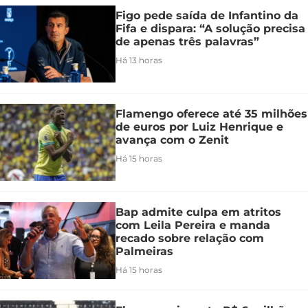
Figo pede saída de Infantino da
Fifa e dispara: “A solução precisa
de apenas três palavras”
Há 13 horas
Flamengo oferece até 35 milhões
de euros por Luiz Henrique e
avança com o Zenit
Há 15 horas
Bap admite culpa em atritos
com Leila Pereira e manda
recado sobre relação com
Palmeiras
Há 15 horas