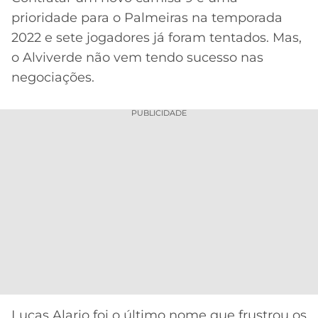
prioridade para o Palmeiras na temporada
MERCADO
CÓDIGO
CORINTHIANS
2022 e sete jogadores já foram tentados. Mas,
DA
DE
LIBERTADORES
BOLA
INDICAÇÃO
o Alviverde não vem tendo sucesso nas
SÃO
BET365
negociações.
PAULO
COPA
PALPITES
DO
CÓDIGO
BRASIL
PUBLICIDADE
SANTOS
BETANO
PREMIER
FLAMENGO
MELHORES
LEAGUE
APPS
DE
FLUMINENSE
COPA
APOSTAS
SUL-
BOTAFOGO
AMERICANA
CASSINOS
ONLINE
VASCO
LIGA
DOS
MELHORES
CAMPEÕES
INTERNACIONAL
Lucas Alario foi o último nome que frustrou os