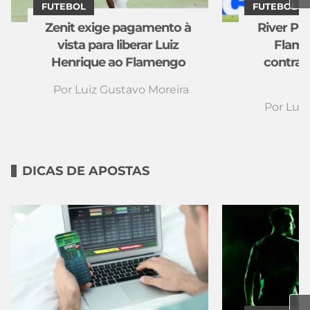
FUTEBOL
FUTEBOL
Zenit exige pagamento à
River Pl
vista para liberar Luiz
Flame
Henrique ao Flamengo
contrat
Por
Luiz Gustavo Moreira
Por
Luiz
DICAS DE APOSTAS