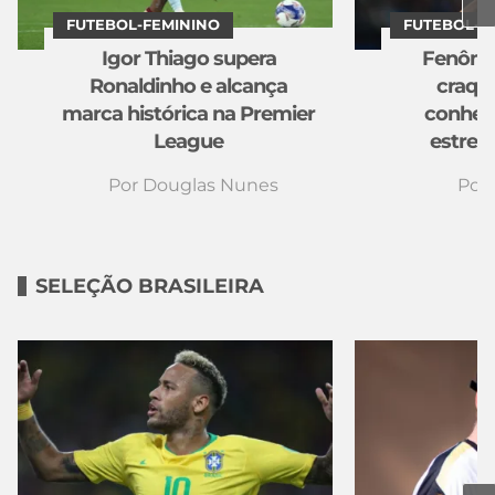
FUTEBOL-FEMININO
FUTEBOL-F
Igor Thiago supera
Fenôme
Ronaldinho e alcança
craque
marca histórica na Premier
conheça
League
estrel
Por
Douglas Nunes
Por
SELEÇÃO BRASILEIRA