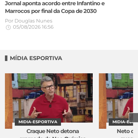
Jornal aponta acordo entre Infantino e
Marrocos por final da Copa de 2030
Por
Douglas Nunes
05/08/2026 16:56
MÍDIA ESPORTIVA
MIDIA-ESPORTIVA
MIDIA-ESP
Craque Neto detona
Neto de