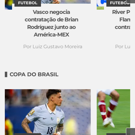
FUTEBOL
FUTEBOL
Vasco negocia
River Pl
contratação de Brian
Flame
Rodríguez junto ao
contrat
América-MEX
Por
Luiz Gustavo Moreira
Por
Luiz
COPA DO BRASIL