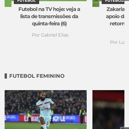
FUTEBOL
FUTEBOL
Futebol na TV hoje: veja a
Zakaria 
lista de transmissões da
apoio da 
quinta-feira (6)
retorno
a
Por
Gabriel Elias
Por
Luiz
FUTEBOL FEMININO