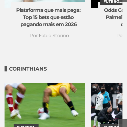
FUTEBOL
Plataforma que mais paga:
Odds Copa
Top 15 bets que estão
Palmeira
pagando mais em 2026
os
Por
Fabio Storino
Por
CORINTHIANS