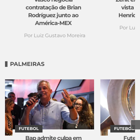
contratação de Brian
vista p
Rodríguez junto ao
Henriqu
América-MEX
Por
Luiz
Por
Luiz Gustavo Moreira
PALMEIRAS
FUTEBOL
FUTEBOL
Bap admite culpa em
Futebo