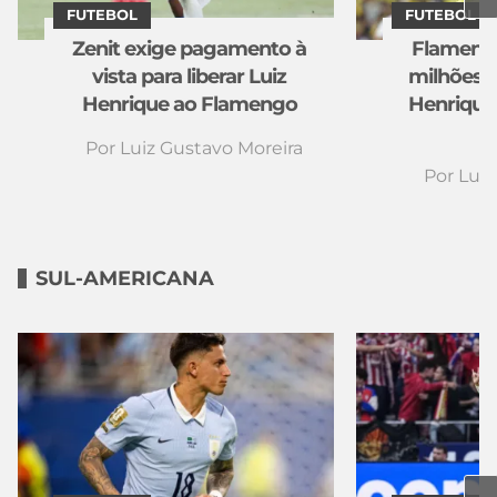
FUTEBOL
FUTEBOL
Zenit exige pagamento à
Flamengo
vista para liberar Luiz
milhões d
Henrique ao Flamengo
Henrique
Por
Luiz Gustavo Moreira
Por
Luiz
SUL-AMERICANA