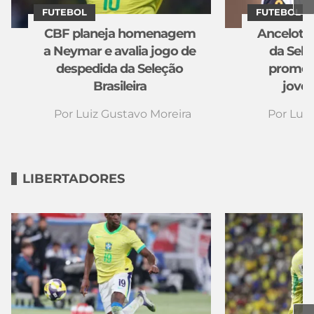
FUTEBOL
FUTEBOL
CBF planeja homenagem
Ancelotti
a Neymar e avalia jogo de
da Seleç
despedida da Seleção
promete
Brasileira
jove
Por
Luiz Gustavo Moreira
Por
Luiz
LIBERTADORES