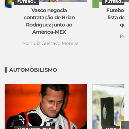
FUTEBOL
FUTEBOL
Vasco negocia
Futebol n
contratação de Brian
lista de
Rodríguez junto ao
quin
América-MEX
Por
Por
Luiz Gustavo Moreira
AUTOMOBILISMO