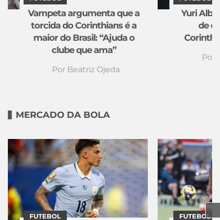
Vampeta argumenta que a
Yuri Albe
torcida do Corinthians é a
de c
maior do Brasil: “Ajuda o
Corinthi
clube que ama”
Por
Por
Beatriz Ojeda
MERCADO DA BOLA
FUTEBOL
FUTEBOL