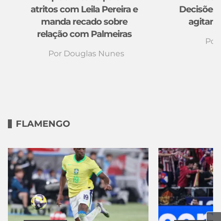
atritos com Leila Pereira e
Decisões 
manda recado sobre
agitam q
relação com Palmeiras
Por
Por
Douglas Nunes
FLAMENGO