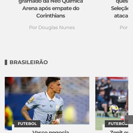
gramado da Neo Química
questi
Arena após empate do
Seleção:
Corinthians
atacant
Por
Douglas Nunes
Por
D
BRASILEIRÃO
FUTEBOL
FUTEBOL
Vasco negocia
Zenit ex