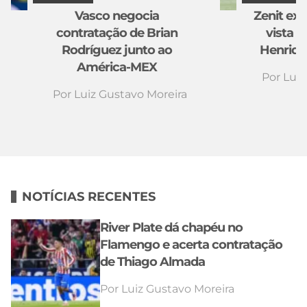
Vasco negocia
Zenit ex
contratação de Brian
vista p
Rodríguez junto ao
Henriqu
América-MEX
Por
Luiz
Por
Luiz Gustavo Moreira
NOTÍCIAS RECENTES
River Plate dá chapéu no
Flamengo e acerta contratação
de Thiago Almada
Por
Luiz Gustavo Moreira