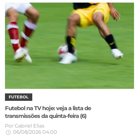
CASSINOS
ONLINE
LALIGA
2026
GRÊMIO
ATLÉTICO
MG
CRUZEIRO
FUTEBOL
Futebol na TV hoje: veja a lista de
transmissões da quinta-feira (6)
Por
Gabriel Elias
06/08/2026 04:00