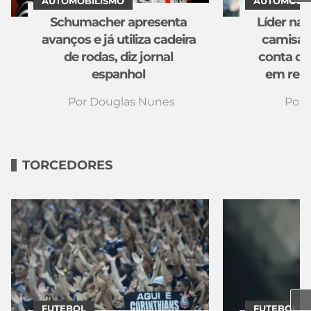
AUTOMOBILISMO
AUTOMOBIL
Schumacher apresenta
Líder na 
avanços e já utiliza cadeira
camisas
de rodas, diz jornal
conta co
espanhol
em rela
Por
Douglas Nunes
Por
TORCEDORES
FUTEBOL
FUTEBOL