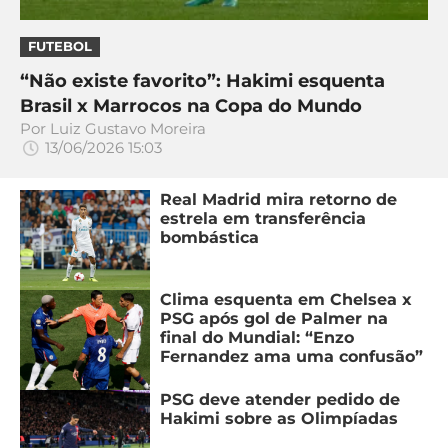
FUTEBOL
“Não existe favorito”: Hakimi esquenta
Brasil x Marrocos na Copa do Mundo
Por
Luiz Gustavo Moreira
13/06/2026 15:03
Real Madrid mira retorno de
estrela em transferência
bombástica
Clima esquenta em Chelsea x
PSG após gol de Palmer na
final do Mundial: “Enzo
Fernandez ama uma confusão”
PSG deve atender pedido de
Hakimi sobre as Olimpíadas