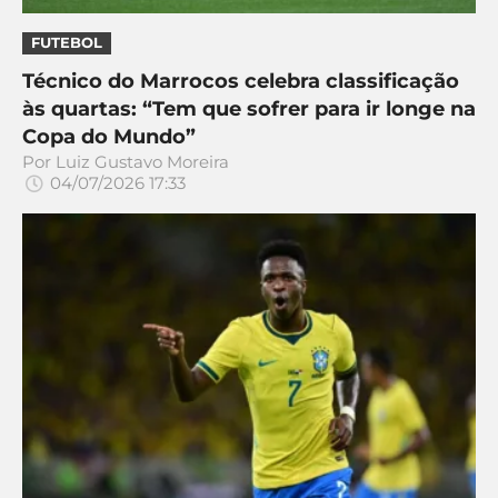
CASSINOS
ONLINE
LALIGA
FUTEBOL
2026
GRÊMIO
Técnico do Marrocos celebra classificação
às quartas: “Tem que sofrer para ir longe na
ATLÉTICO
Copa do Mundo”
MG
Por
Luiz Gustavo Moreira
04/07/2026 17:33
CRUZEIRO