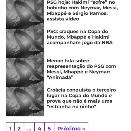
PSG hoje: Hakimi “sofre” no
bobinho com Neymar, Messi,
Mbappé e Sérgio Ramos;
assista vídeo
PSG: craques na Copa do
Mundo, Mbappé e Hakimi
acompanham jogo da NBA
Menon fala sobre
reapresentação do PSG com
Messi, Mbappé e Neymar:
“Animada”
Croácia conquista o terceiro
lugar na Copa do Mundo e
prova que não é mais uma
“estranha no ninho”
1
2
…
4
5
Próximo »