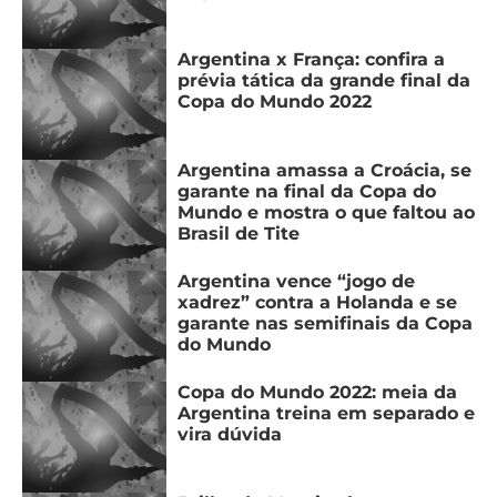
Argentina x França: confira a
prévia tática da grande final da
Copa do Mundo 2022
Argentina amassa a Croácia, se
garante na final da Copa do
Mundo e mostra o que faltou ao
Brasil de Tite
Argentina vence “jogo de
xadrez” contra a Holanda e se
garante nas semifinais da Copa
do Mundo
Copa do Mundo 2022: meia da
Argentina treina em separado e
vira dúvida