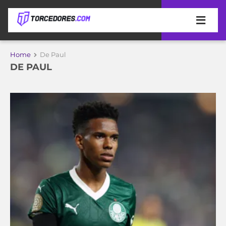
APOSTAS
Home
De Paul
DE PAUL
ÚLTIMAS
DICAS
DE
APOSTA
COPA
DO
MUNDO
MELHORES
SITES
DE
TIMES
APOSTAS
2026
CAMPEONATOS
MEU
TIME
CÓDIGO
MÍDIA
PROMOCIONAL
BRASILEIRÃO
ESPORTIVA
BETBOOM
PALMEIRAS
SÉRIE
A