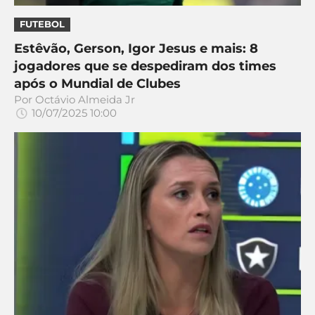
MERCADO
CÓDIGO
CORINTHIANS
FUTEBOL
DA
DE
LIBERTADORES
Estêvão, Gerson, Igor Jesus e mais: 8
BOLA
INDICAÇÃO
SÃO
jogadores que se despediram dos times
BET365
PAULO
COPA
após o Mundial de Clubes
PALPITES
DO
Por
Octávio Almeida Jr
CÓDIGO
BRASIL
10/07/2025 10:00
SANTOS
BETANO
PREMIER
FLAMENGO
MELHORES
LEAGUE
APPS
DE
FLUMINENSE
COPA
APOSTAS
SUL-
BOTAFOGO
AMERICANA
CASSINOS
ONLINE
VASCO
LIGA
DOS
MELHORES
CAMPEÕES
INTERNACIONAL