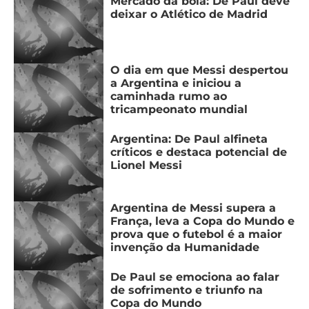
Mercado da bola: De Paul deve
deixar o Atlético de Madrid
O dia em que Messi despertou
a Argentina e iniciou a
caminhada rumo ao
tricampeonato mundial
Argentina: De Paul alfineta
críticos e destaca potencial de
Lionel Messi
Argentina de Messi supera a
França, leva a Copa do Mundo e
prova que o futebol é a maior
invenção da Humanidade
De Paul se emociona ao falar
de sofrimento e triunfo na
Copa do Mundo