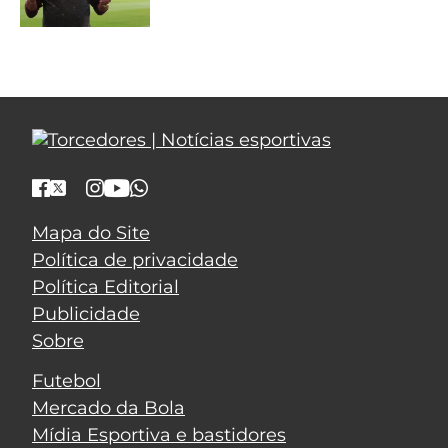
Mapa do Site
Política de privacidade
Política Editorial
Publicidade
Sobre
Futebol
Mercado da Bola
Mídia Esportiva e bastidores