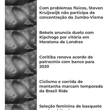
CASSINOS
ONLINE
Com problemas físicos, Steven
LALIGA
2026
GRÊMIO
Kruijswijk não participa da
concentração da Jumbo-Visma
ATLÉTICO
MG
Bekele anuncia duelo com
Kipchoge por vitória em
Maratona de Londres
CRUZEIRO
Coritiba renova acordo de
patrocínio com banco para
2020
Ciclismo e corrida de
montanha marcam temporada
da Brasil Ride
Seleção feminina de basquete