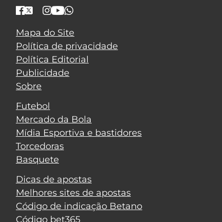
Mapa do Site
Política de privacidade
Política Editorial
Publicidade
Sobre
Futebol
Mercado da Bola
Mídia Esportiva e bastidores
Torcedoras
Basquete
Dicas de apostas
Melhores sites de apostas
Código de indicação Betano
Código bet365