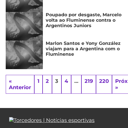
Poupado por desgaste, Marcelo
volta ao Fluminense contra o
Argentinos Juniors
Marlon Santos e Yony González
viajam para a Argentina com o
Fluminense
«
1
2
3
4
…
219
220
Pró
Anterior
»