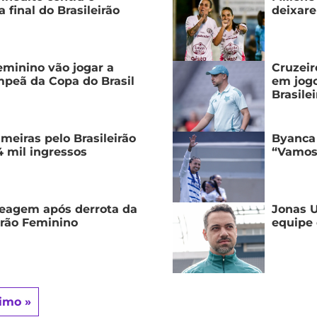
 final do Brasileirão
deixare
Feminino vão jogar a
Cruzeir
mpeã da Copa do Brasil
em jogo
Brasile
meiras pelo Brasileirão
Byanca 
 mil ingressos
“Vamos 
reagem após derrota da
Jonas U
irão Feminino
equipe
imo »