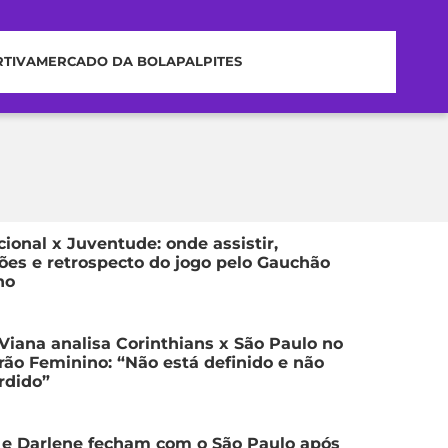
RTIVA
MERCADO DA BOLA
PALPITES
cional x Juventude: onde assistir,
ões e retrospecto do jogo pelo Gauchão
no
Viana analisa Corinthians x São Paulo no
irão Feminino: “Não está definido e não
rdido”
 e Darlene fecham com o São Paulo após