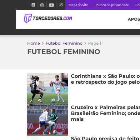
Mapa do Site
Política de privacidade
Pol
APOS
Home
Futebol Feminino
Page 11
FUTEBOL FEMININO
Corinthians x São Paulo: o
e retrospecto do jogo pelo
Cruzeiro x Palmeiras pela
Brasileirão Feminino; onde
mais
São Paulo precisa de feito