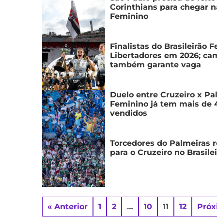
Corinthians para chegar na
Feminino
Finalistas do Brasileirão 
Libertadores em 2026; ca
também garante vaga
Duelo entre Cruzeiro x Pal
Feminino já tem mais de 4
vendidos
Torcedores do Palmeiras 
para o Cruzeiro no Brasile
« Anterior
1
2
…
10
11
12
Próx