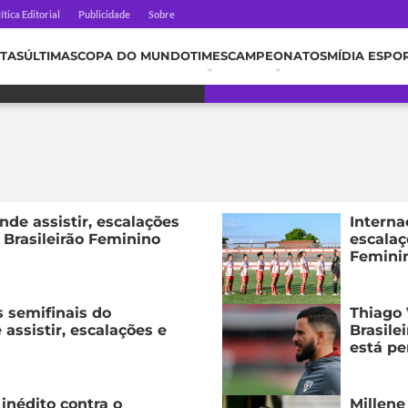
ítica Editorial
Publicidade
Sobre
TAS
ÚLTIMAS
COPA DO MUNDO
TIMES
CAMPEONATOS
MÍDIA ESPO
nde assistir, escalações
Interna
 Brasileirão Feminino
escalaç
Femini
s semifinais do
Thiago 
 assistir, escalações e
Brasile
está pe
 inédito contra o
Millene