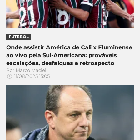
CASSINOS
ONLINE
LALIGA
2026
GRÊMIO
ATLÉTICO
FUTEBOL
MG
Onde assistir América de Cali x Fluminense
ao vivo pela Sul-Americana: prováveis
CRUZEIRO
escalações, desfalques e retrospecto
Por
Marco Maciel
11/08/2025 15:05