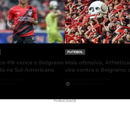
FUTEBOL
ico-PR vence o Belgrano
Mais ofensivo, Athletic
ada na Sul-Americana
vira contra o Belgrano; 
Bravo Duarte
Por
Bruno Bravo Duarte
024 21:32
15/08/2024 20:45
PUBLICIDADE