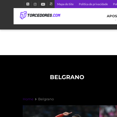
Mapa do Site
Política de privacidade
Pol
APOS
BELGRANO
Home
Belgrano