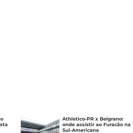
go
Athletico-PR x Belgrano:
ista
onde assistir ao Furacão na
Sul-Americana