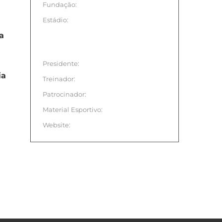
Fundação:
Estádio:
a
Presidente:
ia
Treinador:
Patrocinador:
Material Esportivo:
Website: