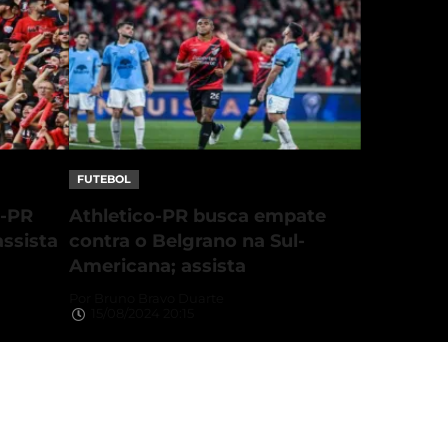
FUTEBOL
o-PR
Athletico-PR busca empate
assista
contra o Belgrano na Sul-
Americana; assista
Por
Bruno Bravo Duarte
15/08/2024 20:15