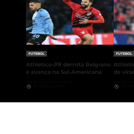
FUTEBOL
FUTEBOL
Athletico-PR derrota Belgrano
Athlet
e avança na Sul-Americana
de vir
Por
Bruno Bravo Duarte
Por
Bruno 
22/08/2024 22:02
15/08/2