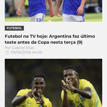
CASSINOS
ONLINE
LALIGA
2026
GRÊMIO
ATLÉTICO
FUTEBOL
MG
Futebol na TV hoje: Argentina faz último
teste antes da Copa nesta terça (9)
CRUZEIRO
Por
Gabriel Elias
09/06/2026 04:00