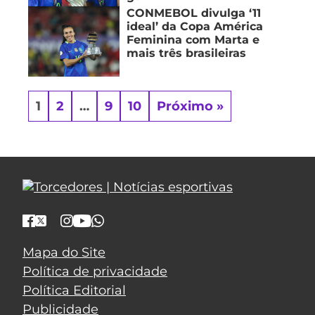
CONMEBOL divulga ‘11
ideal’ da Copa América
Feminina com Marta e
mais três brasileiras
1
2
…
9
10
Próximo »
Mapa do Site
Política de privacidade
Política Editorial
Publicidade