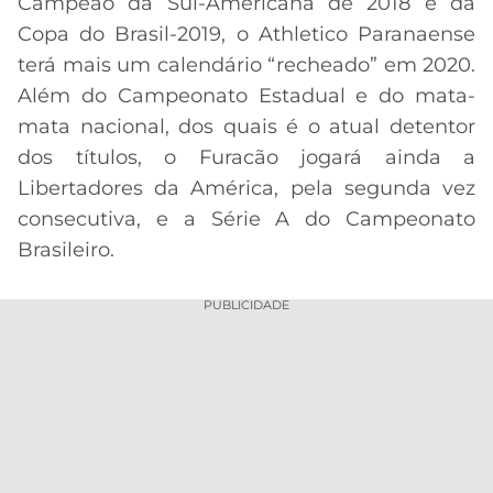
Campeão da Sul-Americana de 2018 e da
Copa do Brasil-2019, o Athletico Paranaense
MERCADO
CÓDIGO
CORINTHIANS
DA
DE
LIBERTADORES
terá mais um calendário “recheado” em 2020.
Acesse o perfil do autor
BOLA
INDICAÇÃO
no Twitter
Além do Campeonato Estadual e do mata-
SÃO
BET365
PAULO
COPA
mata nacional, dos quais é o atual detentor
PALPITES
DO
dos títulos, o Furacão jogará ainda a
CÓDIGO
BRASIL
SANTOS
Libertadores da América, pela segunda vez
BETANO
consecutiva, e a Série A do Campeonato
PREMIER
FLAMENGO
Brasileiro.
MELHORES
LEAGUE
APPS
DE
FLUMINENSE
PUBLICIDADE
COPA
APOSTAS
SUL-
BOTAFOGO
AMERICANA
CASSINOS
ONLINE
VASCO
LIGA
DOS
MELHORES
CAMPEÕES
INTERNACIONAL