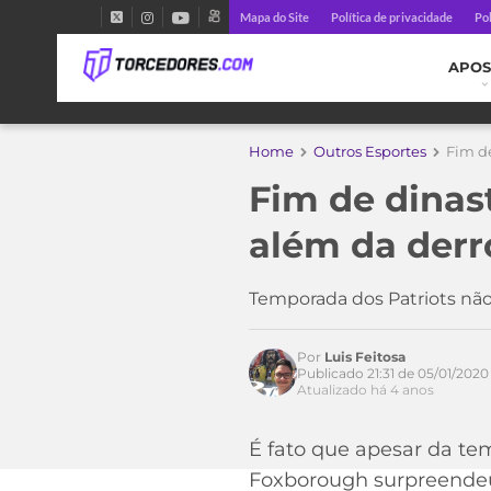
Mapa do Site
Política de privacidade
Pol
APOS
Home
Outros Esportes
Fim de
Fim de dinas
além da derr
Temporada dos Patriots não
Por
Luis Feitosa
Publicado 21:31 de 05/01/2020
Atualizado há 4 anos
É fato que apesar da tem
Foxborough surpreendeu