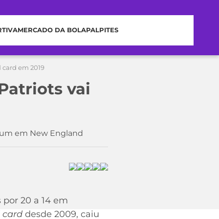
RTIVA
MERCADO DA BOLA
PALPITES
d card em 2019
atriots vai
 comum em New England
s por 20 a 14 em
d card
desde 2009, caiu