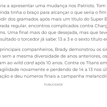
ria a apresentar uma mudança nos Patriots. Tom
inda tinha o braço para alcançar o que seria o fi
edir dos gramados após mais um título do Super Bo
rada regular, encontros complicados contra Charge
ms. Uma final mais do que desejada, mas que te
sultado o torcedor já sabe: 13 a 3 e o sexto título 
rincipais companheiros, Brady demonstrou os si
e sem a mesma diversidade de anos anteriores, os
aram ao
wild card
após 10 anos. Contra os Titans 
gilidade novamente e perdendo de 14 a 13 nos ú
tação e deu números finais a campanha melancóli
PUBLICIDADE