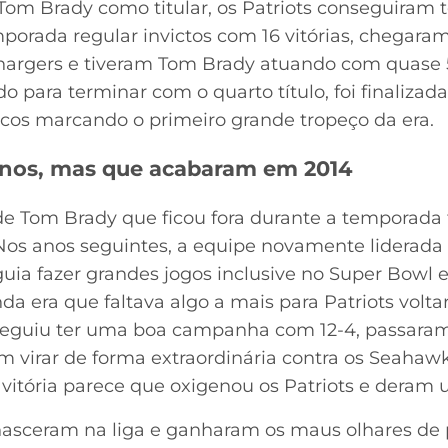
Tom Brady como titular, os Patriots conseguiram
mporada regular invictos com 16 vitórias, chegar
argers e tiveram Tom Brady atuando com quase 5 
 para terminar com o quarto título, foi finaliza
cos marcando o primeiro grande tropeço da era.
anos, mas que acabaram em 2014
e Tom Brady que ficou fora durante a temporada t
Nos anos seguintes, a equipe novamente liderada p
ia fazer grandes jogos inclusive no Super Bowl 
nda era que faltava algo a mais para Patriots vol
eguiu ter uma boa campanha com 12-4, passaram 
m virar de forma extraordinária contra os Seahaw
 vitória parece que oxigenou os Patriots e deram 
renasceram na liga e ganharam os maus olhares de