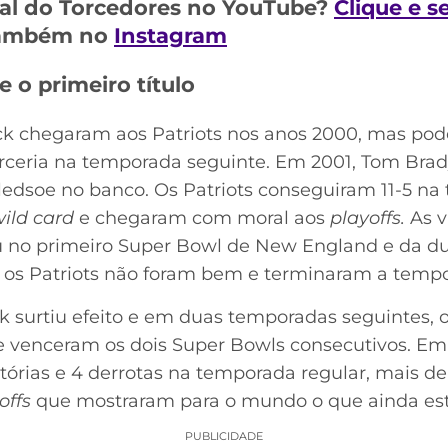
al do Torcedores no YouTube?
Clique e s
 também no
Instagram
o primeiro título
ick chegaram aos Patriots nos anos 2000, mas po
eria na temporada seguinte. Em 2001, Tom Brady
Bledsoe no banco. Os Patriots conseguiram 11-5 na
ild card
e chegaram com moral aos
playoffs.
As v
u no primeiro Super Bowl de New England e da d
lo, os Patriots não foram bem e terminaram a temp
ck surtiu efeito e em duas temporadas seguintes, o
e venceram os dois Super Bowls consecutivos. E
tórias e 4 derrotas na temporada regular, mais de
offs
que mostraram para o mundo o que ainda estar
PUBLICIDADE