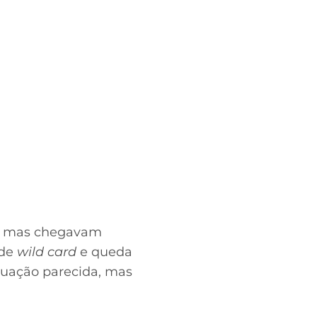
s, mas chegavam
 de
wild card
e queda
tuação parecida, mas