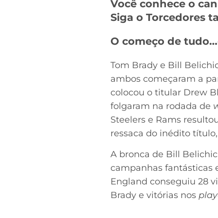
Você conhece o can
Siga o Torcedores
O começo de tudo…e 
Tom Brady e Bill Belich
ambos começaram a parc
colocou o titular Drew 
folgaram na rodada de
w
Steelers e Rams resulto
ressaca do inédito títu
A bronca de Bill Belichi
campanhas fantásticas 
England conseguiu 28 vi
Brady e vitórias nos
play