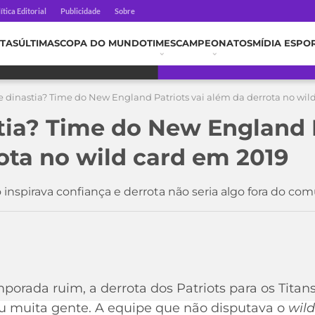
ítica Editorial
Publicidade
Sobre
TAS
ÚLTIMAS
COPA DO MUNDO
TIMES
CAMPEONATOS
MÍDIA ESPO
 dinastia? Time do New England Patriots vai além da derrota no wil
tia? Time do New England P
ota no wild card em 2019
 inspirava confiança e derrota não seria algo fora do
porada ruim, a derrota dos Patriots para os Titan
 muita gente. A equipe que não disputava o
wil