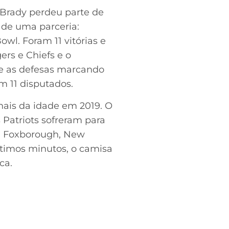
 Brady perdeu parte de
m de uma parceria:
wl. Foram 11 vitórias e
rs e Chiefs e o
ve as defesas marcando
em 11 disputados.
nais da idade em 2019. O
 Patriots sofreram para
em Foxborough, New
ltimos minutos, o camisa
ca.