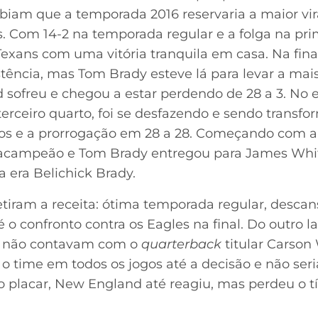
biam que a temporada 2016 reservaria a maior vi
. Com 14-2 na temporada regular e a folga na pri
Texans com uma vitória tranquila em casa. Na fina
stência, mas Tom Brady esteve lá para levar a ma
 sofreu e chegou a estar perdendo de 28 a 3. No 
erceiro quarto, foi se desfazendo e sendo trans
tos e a prorrogação em 28 a 28. Começando com 
acampeão e Tom Brady entregou para James White
a era Belichick Brady.
etiram a receita: ótima temporada regular, descans
é o confronto contra os Eagles na final. Do outro l
e não contavam com o
quarterback
titular Carson
o time em todos os jogos até a decisão e não seri
o placar, New England até reagiu, mas perdeu o tí