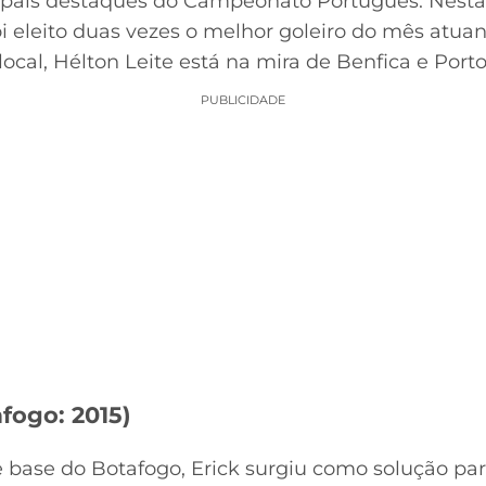
cipais destaques do Campeonato Português. Nesta
oi eleito duas vezes o melhor goleiro do mês atua
cal, Hélton Leite está na mira de Benfica e Porto
PUBLICIDADE
fogo: 2015)
base do Botafogo, Erick surgiu como solução para