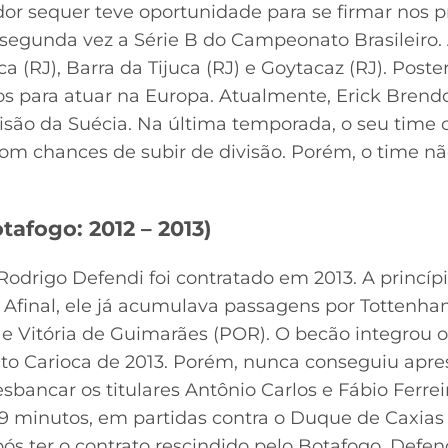
dor sequer teve oportunidade para se firmar nos p
 segunda vez a Série B do Campeonato Brasileiro. 
a (RJ), Barra da Tijuca (RJ) e Goytacaz (RJ). Poste
 para atuar na Europa. Atualmente, Erick Brendo
visão da Suécia. Na última temporada, o seu time
m chances de subir de divisão. Porém, o time n
tafogo: 2012 – 2013)
Rodrigo Defendi foi contratado em 2013. A princí
. Afinal, ele já acumulava passagens por Tottenham
) e Vitória de Guimarães (POR). O becão integrou 
o Carioca de 2013. Porém, nunca conseguiu apre
bancar os titulares Antônio Carlos e Fábio Ferrei
 minutos, em partidas contra o Duque de Caxias 
s ter o contrato rescindido pelo Botafogo, Defen