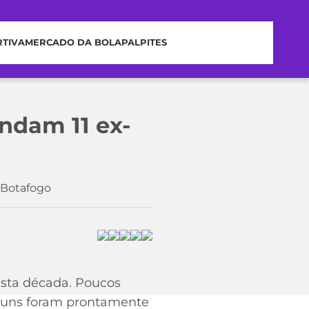
RTIVA
MERCADO DA BOLA
PALPITES
ndam 11 ex-
 Botafogo
esta década. Poucos
lguns foram prontamente