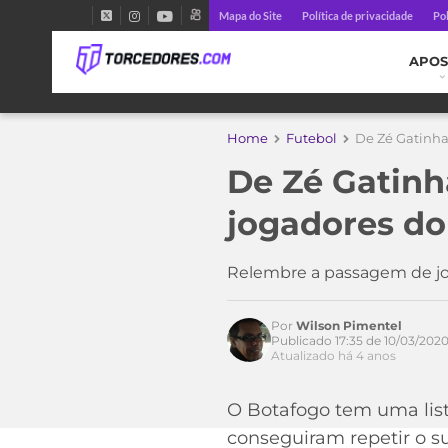
Mapa do Site
Política de privacidade
Pol
APOS
Home
Futebol
De Zé Gatinha
De Zé Gatinh
jogadores do
Relembre a passagem de jo
Por
Wilson Pimentel
Publicado 17:35 de 10/03/202
Acesse o perfil do autor
Atualizado há 4 anos
no Twitter
O Botafogo tem uma list
conseguiram repetir o 