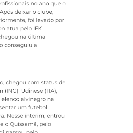
rofissionais no ano que o
Após deixar o clube,
riormente, foi levado por
n atua pelo IFK
 chegou na última
ão conseguiu a
pio, chegou com status de
 (ING), Udinese (ITA),
o elenco alvinegro na
sentar um futebol
ra. Nesse ínterim, entrou
e o Quissamã, pelo
di passou pelo