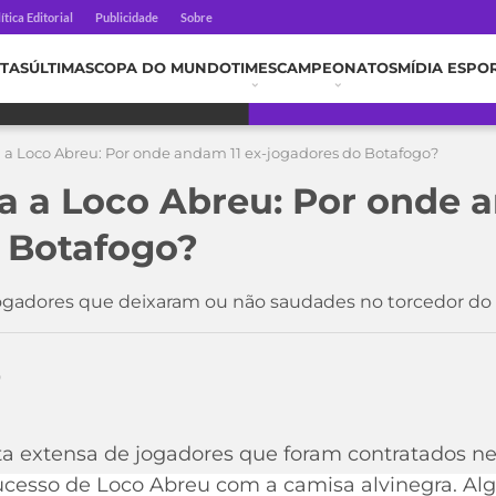
ítica Editorial
Publicidade
Sobre
TAS
ÚLTIMAS
COPA DO MUNDO
TIMES
CAMPEONATOS
MÍDIA ESPO
 a Loco Abreu: Por onde andam 11 ex-jogadores do Botafogo?
a a Loco Abreu: Por onde a
 Botafogo?
gadores que deixaram ou não saudades no torcedor do
0
a extensa de jogadores que foram contratados n
sucesso de Loco Abreu com a camisa alvinegra. A