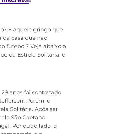
e inscreva
!
o? E aquele gringo que
a da casa que não
o futebol? Veja abaixo a
 da Estrela Solitária, e
 29 anos foi contratado
Jefferson. Porém, o
la Solitária. Após ser
pelo São Caetano.
l. Por outro lado, o