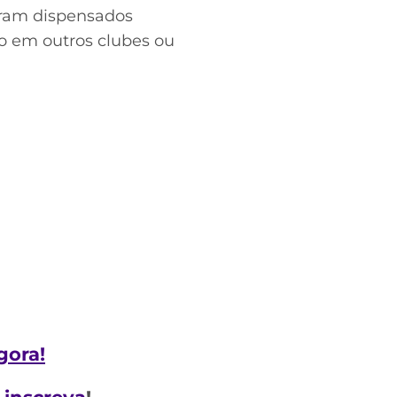
oram dispensados
o em outros clubes ou
gora!