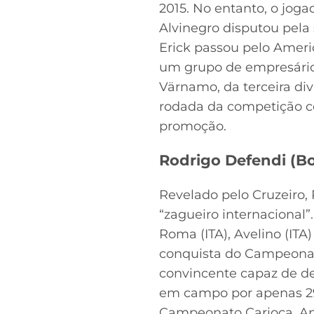
2015. No entanto, o joga
Alvinegro disputou pela
Erick passou pelo Americ
um grupo de empresários
Värnamo, da terceira di
rodada da competição co
promoção.
Rodrigo Defendi (Bo
Revelado pelo Cruzeiro, 
“zagueiro internacional”
Roma (ITA), Avelino (ITA
conquista do Campeonat
convincente capaz de des
em campo por apenas 29
Campeonato Carioca. Apó