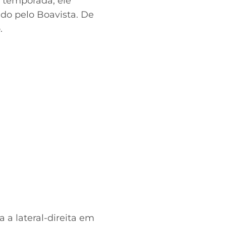
 temporada, ele
ndo pelo Boavista. De
.
 a lateral-direita em