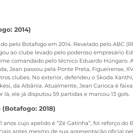
ogo: 2014)
tado pelo Botafogo em 2014. Revelado pelo ABC (R
gou ao clube levado pelo poderoso empresário Ed
 time comandado pelo técnico Eduardo Húngaro. A
da, Jean passou pela Ponte Preta, Figueirense, XV
utros clubes. No exterior, defendeu o Skoda Xanthi,
ësi, da Albânia. Atualmente, Jean Carioca é faix
r lá, ele já disputou 59 partidas e marcou 13 gols.
 (Botafogo: 2018)
 anos cujo apelido é “Zé Gatinha”, foi reforço do 
ciais antes mesmo de sua apresentação oficial pel