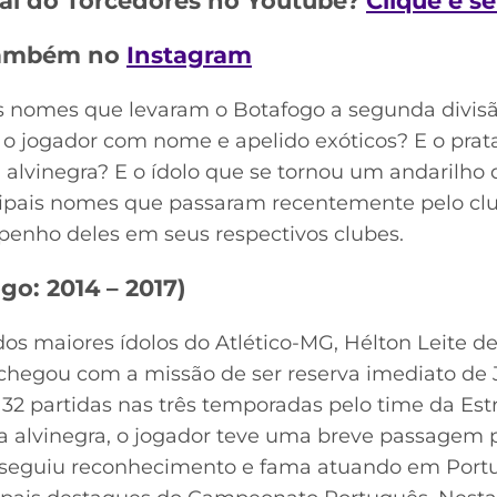
al do Torcedores no Youtube?
Clique e s
 também no
Instagram
s nomes que levaram o Botafogo a segunda divisã
o jogador com nome e apelido exóticos? E o prat
lvinegra? E o ídolo que se tornou um andarilho d
cipais nomes que passaram recentemente pelo clube
enho deles em seus respectivos clubes.
go: 2014 – 2017)
dos maiores ídolos do Atlético-MG, Hélton Leite de
 chegou com a missão de ser reserva imediato de 
32 partidas nas três temporadas pelo time da Estre
ia alvinegra, o jogador teve uma breve passagem 
seguiu reconhecimento e fama atuando em Portuga