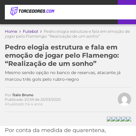
APOSTAS
Home
Futebol
Pedro elogia estrutura e fala em emoção de
jogar pelo Flamengo: “Realização de um sonho”
ÚLTIMAS
DICAS
Pedro elogia estrutura e fala em
DE
emoção de jogar pelo Flamengo:
APOSTA
COPA
“Realização de um sonho”
DO
MUNDO
MELHORES
Mesmo sendo opção no banco de reservas, atacante já
SITES
marcou três gols pelo rubro-negro
DE
TIMES
APOSTAS
Por
Ítalo Bruno
2026
Publicado 20:59 de 25/03/2020
Atualizado há 4 anos
CAMPEONATOS
MEU
TIME
CÓDIGO
MÍDIA
PROMOCIONAL
BRASILEIRÃO
ESPORTIVA
BETBOOM
PALMEIRAS
SÉRIE
Por conta da medida de quarentena,
A