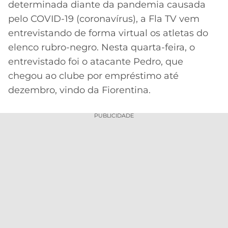
determinada diante da pandemia causada
MERCADO
CÓDIGO
CORINTHIANS
pelo COVID-19 (coronavírus), a Fla TV vem
DA
DE
LIBERTADORES
entrevistando de forma virtual os atletas do
BOLA
INDICAÇÃO
SÃO
elenco rubro-negro. Nesta quarta-feira, o
BET365
PAULO
COPA
entrevistado foi o atacante Pedro, que
PALPITES
DO
chegou ao clube por empréstimo até
CÓDIGO
BRASIL
SANTOS
BETANO
dezembro, vindo da Fiorentina.
PREMIER
FLAMENGO
MELHORES
LEAGUE
PUBLICIDADE
APPS
DE
FLUMINENSE
COPA
APOSTAS
SUL-
BOTAFOGO
AMERICANA
CASSINOS
ONLINE
VASCO
LIGA
DOS
MELHORES
CAMPEÕES
INTERNACIONAL