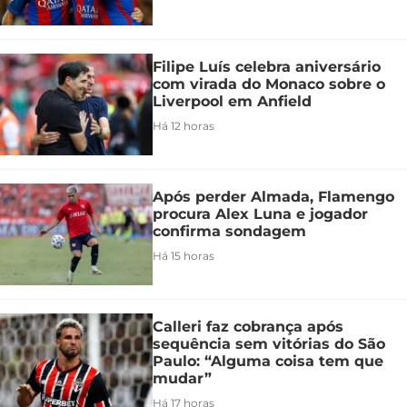
Filipe Luís celebra aniversário
com virada do Monaco sobre o
Liverpool em Anfield
Há 12 horas
Após perder Almada, Flamengo
procura Alex Luna e jogador
confirma sondagem
Há 15 horas
Calleri faz cobrança após
sequência sem vitórias do São
Paulo: “Alguma coisa tem que
mudar”
Há 17 horas