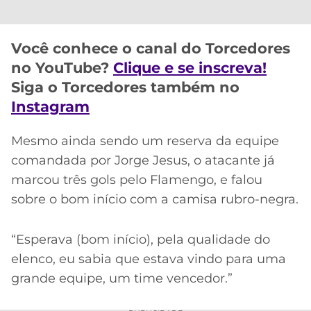
CASSINOS
ONLINE
LALIGA
2026
GRÊMIO
Você conhece o canal do Torcedores
no YouTube?
Clique e se inscreva!
ATLÉTICO
MG
Siga o Torcedores também no
Instagram
CRUZEIRO
Mesmo ainda sendo um reserva da equipe
comandada por Jorge Jesus, o atacante já
marcou três gols pelo Flamengo, e falou
sobre o bom início com a camisa rubro-negra.
“Esperava (bom início), pela qualidade do
elenco, eu sabia que estava vindo para uma
grande equipe, um time vencedor.”