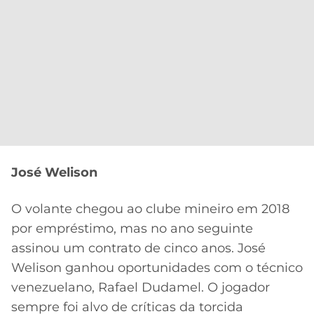
José Welison
O volante chegou ao clube mineiro em 2018
por empréstimo, mas no ano seguinte
assinou um contrato de cinco anos. José
Welison ganhou oportunidades com o técnico
venezuelano, Rafael Dudamel. O jogador
sempre foi alvo de críticas da torcida