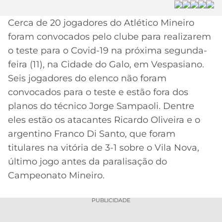
MERCADO
CÓDIGO
CORINTHIANS
Cerca de 20 jogadores do Atlético Mineiro
DA
DE
LIBERTADORES
foram convocados pelo clube para realizarem
BOLA
INDICAÇÃO
SÃO
BET365
o teste para o Covid-19 na próxima segunda-
PAULO
COPA
feira (11), na Cidade do Galo, em Vespasiano.
PALPITES
DO
CÓDIGO
BRASIL
Seis jogadores do elenco não foram
SANTOS
BETANO
convocados para o teste e estão fora dos
PREMIER
planos do técnico Jorge Sampaoli. Dentre
FLAMENGO
MELHORES
LEAGUE
eles estão os atacantes Ricardo Oliveira e o
APPS
argentino Franco Di Santo, que foram
DE
FLUMINENSE
COPA
APOSTAS
titulares na vitória de 3-1 sobre o Vila Nova,
SUL-
último jogo antes da paralisação do
BOTAFOGO
AMERICANA
CASSINOS
Campeonato Mineiro.
ONLINE
VASCO
LIGA
DOS
PUBLICIDADE
MELHORES
CAMPEÕES
INTERNACIONAL