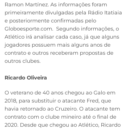
Ramon Martínez. As informações foram
primeiramente divulgadas pela Rádio Itatiaia
e posteriormente confirmadas pelo
Globoesporte.com. Segundo informações, o
Atlético irá analisar cada caso, já que alguns
jogadores possuem mais alguns anos de
contrato e outros receberam propostas de
outros clubes.
Ricardo Oliveira
O veterano de 40 anos chegou ao Galo em
2018, para substituir o atacante Fred, que
havia retornado ao Cruzeiro. O atacante tem
contrato com o clube mineiro até o final de
2020. Desde que chegou ao Atlético, Ricardo