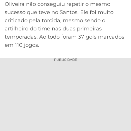
Oliveira não conseguiu repetir o mesmo
sucesso que teve no Santos. Ele foi muito
criticado pela torcida, mesmo sendo o
artilheiro do time nas duas primeiras
temporadas. Ao todo foram 37 gols marcados
em 110 jogos.
PUBLICIDADE