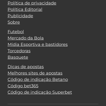
Política de privacidade
Política Editorial
Publicidade
Sobre
Futebol
Mercado da Bola
Mídia Esportiva e bastidores
Torcedoras
Basquete
Dicas de apostas
Melhores sites de apostas
Código de indicação Betano
Código bet365
Código de indicação Superbet