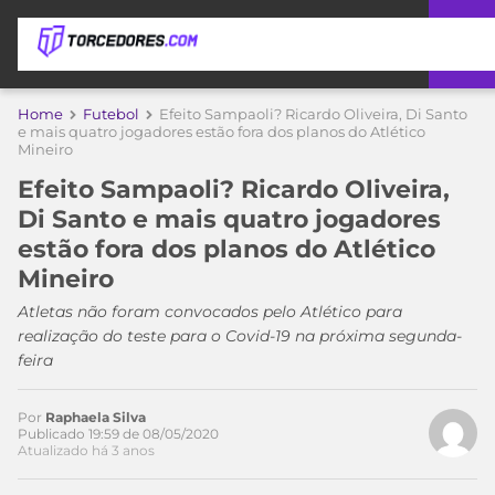
APOSTAS
Home
Futebol
Efeito Sampaoli? Ricardo Oliveira, Di Santo
e mais quatro jogadores estão fora dos planos do Atlético
Mineiro
ÚLTIMAS
DICAS
DE
Efeito Sampaoli? Ricardo Oliveira,
APOSTA
COPA
Di Santo e mais quatro jogadores
DO
estão fora dos planos do Atlético
MUNDO
MELHORES
Mineiro
SITES
DE
Atletas não foram convocados pelo Atlético para
TIMES
APOSTAS
realização do teste para o Covid-19 na próxima segunda-
2026
feira
CAMPEONATOS
MEU
TIME
Por
Raphaela Silva
CÓDIGO
Publicado 19:59 de 08/05/2020
MÍDIA
PROMOCIONAL
BRASILEIRÃO
Atualizado há 3 anos
ESPORTIVA
BETBOOM
PALMEIRAS
SÉRIE
A