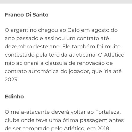
Franco Di Santo
O argentino chegou ao Galo em agosto do
ano passado e assinou um contrato até
dezembro deste ano. Ele também foi muito
contestado pela torcida atleticana. O Atlético
não acionará a cláusula de renovação de
contrato automática do jogador, que iria até
2023.
Edinho
O meia-atacante deverá voltar ao Fortaleza,
clube onde teve uma ótima passagem antes
de ser comprado pelo Atlético, em 2018.