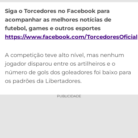
CASSINOS
ONLINE
LALIGA
Siga o Torcedores no Facebook para
2026
GRÊMIO
acompanhar as melhores notícias de
futebol, games e outros esportes
ATLÉTICO
https://www.facebook.com/TorcedoresOficial
MG
CRUZEIRO
A competição teve alto nível, mas nenhum
jogador disparou entre os artilheiros e o
número de gols dos goleadores foi baixo para
os padrões da Libertadores.
PUBLICIDADE