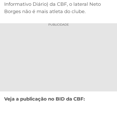
Informativo Diário) da CBF, o lateral Neto
MERCADO
CÓDIGO
CORINTHIANS
Borges não é mais atleta do clube.
DA
DE
LIBERTADORES
BOLA
INDICAÇÃO
SÃO
PUBLICIDADE
BET365
PAULO
COPA
PALPITES
DO
CÓDIGO
BRASIL
SANTOS
BETANO
PREMIER
FLAMENGO
MELHORES
LEAGUE
APPS
DE
FLUMINENSE
COPA
APOSTAS
SUL-
BOTAFOGO
AMERICANA
CASSINOS
ONLINE
Veja a publicação no BID da CBF:
VASCO
LIGA
DOS
MELHORES
CAMPEÕES
INTERNACIONAL