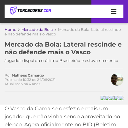
APOSTAS
Home
Mercado da Bola
Mercado da Bola: Lateral rescinde
e não defende mais o Vasco
ÚLTIMAS
DICAS
Mercado da Bola: Lateral rescinde e
DE
não defende mais o Vasco
APOSTA
COPA
Jogador disputou o último Brasileirão e estava no elenco
DO
Acesse o perfil do autor
MUNDO
MELHORES
no Twitter
SITES
Por
Matheus Camargo
Publicado 10:32 de 24/06/2021
DE
TIMES
Atualizado há 4 anos
APOSTAS
2026
CAMPEONATOS
MEU
TIME
O Vasco da Gama se desfez de mais um
CÓDIGO
MÍDIA
PROMOCIONAL
BRASILEIRÃO
jogador que não vinha sendo aproveitado no
ESPORTIVA
BETBOOM
PALMEIRAS
SÉRIE
elenco. Agora oficialmente no BID (Boletim
A