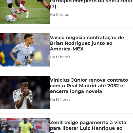
cardápio completo da sexta-feira
(7)
Há 3 horas
Vasco negocia contratação de
Brian Rodríguez junto ao
América-MEX
Há 12 horas
Vinicius Júnior renova contrato
com o Real Madrid até 2032 e
encerra longa novela
Há 14 horas
Zenit exige pagamento à vista
para liberar Luiz Henrique ao