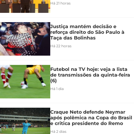
Há 21 horas
Justiça mantém decisão e
reforça direito do São Paulo à
Taça das Bolinhas
Há 22 horas
Futebol na TV hoje: veja a lista
de transmissões da quinta-feira
(6)
Há 1 dia
Craque Neto defende Neymar
após polêmica na Copa do Brasil
e critica presidente do Remo
Há 2 dias