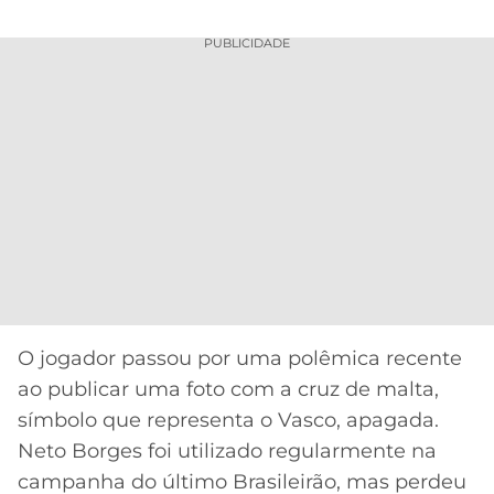
CASSINOS
ONLINE
LALIGA
PUBLICIDADE
2026
GRÊMIO
ATLÉTICO
MG
CRUZEIRO
O jogador passou por uma polêmica recente
ao publicar uma foto com a cruz de malta,
símbolo que representa o Vasco, apagada.
Neto Borges foi utilizado regularmente na
campanha do último Brasileirão, mas perdeu