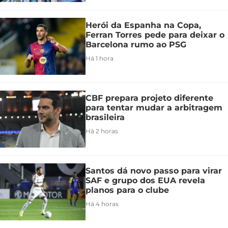
Herói da Espanha na Copa,
Ferran Torres pede para deixar o
Barcelona rumo ao PSG
Há 1 hora
CBF prepara projeto diferente
para tentar mudar a arbitragem
brasileira
Há 2 horas
Santos dá novo passo para virar
SAF e grupo dos EUA revela
planos para o clube
Há 4 horas