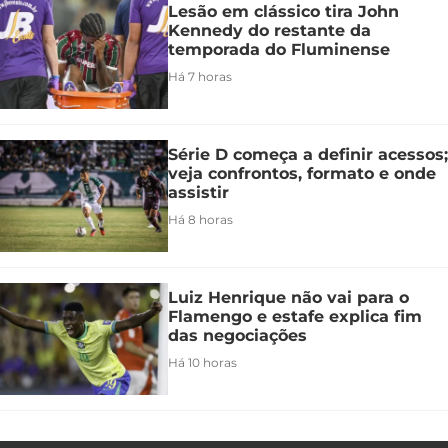
Lesão em clássico tira John
Kennedy do restante da
temporada do Fluminense
Há 7 horas
Série D começa a definir acessos;
veja confrontos, formato e onde
assistir
Há 8 horas
Luiz Henrique não vai para o
Flamengo e estafe explica fim
das negociações
Há 10 horas