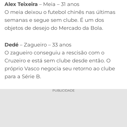
CASSINOS
Alex Teixeira
– Meia – 31 anos
ONLINE
LALIGA
O meia deixou o futebol chinês nas últimas
2026
GRÊMIO
semanas e segue sem clube. É um dos
objetos de desejo do Mercado da Bola.
ATLÉTICO
MG
Dedé
– Zagueiro – 33 anos
CRUZEIRO
O zagueiro conseguiu a rescisão com o
Cruzeiro e está sem clube desde então. O
próprio Vasco negocia seu retorno ao clube
para a Série B.
PUBLICIDADE