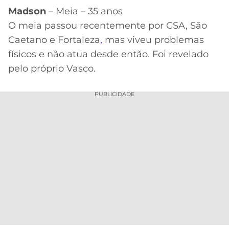
Madson
– Meia – 35 anos
O meia passou recentemente por CSA, São
Caetano e Fortaleza
,
mas viveu problemas
físicos e não atua desde então. Foi revelado
pelo próprio Vasco.
PUBLICIDADE