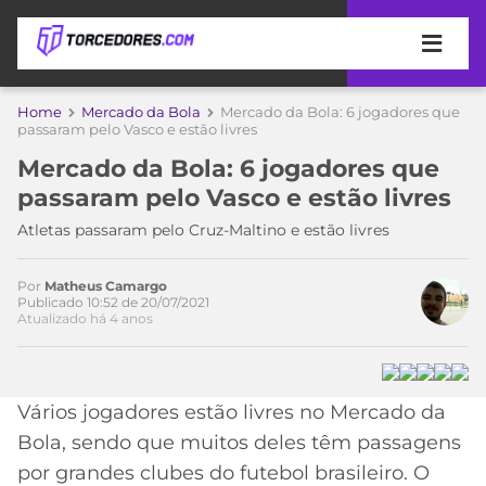
APOSTAS
Home
Mercado da Bola
Mercado da Bola: 6 jogadores que
passaram pelo Vasco e estão livres
ÚLTIMAS
DICAS
Mercado da Bola: 6 jogadores que
DE
passaram pelo Vasco e estão livres
APOSTA
COPA
Atletas passaram pelo Cruz-Maltino e estão livres
DO
Acesse o perfil do autor
MUNDO
MELHORES
no Twitter
SITES
Por
Matheus Camargo
Publicado 10:52 de 20/07/2021
DE
TIMES
Atualizado há 4 anos
APOSTAS
2026
CAMPEONATOS
MEU
TIME
Vários jogadores estão livres no Mercado da
CÓDIGO
MÍDIA
PROMOCIONAL
BRASILEIRÃO
Bola, sendo que muitos deles têm passagens
ESPORTIVA
BETBOOM
PALMEIRAS
SÉRIE
por grandes clubes do futebol brasileiro. O
A