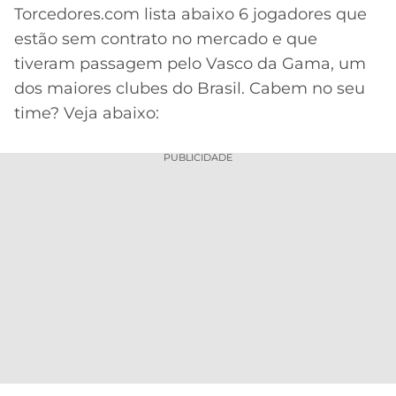
Torcedores.com lista abaixo 6 jogadores que
MERCADO
CÓDIGO
CORINTHIANS
estão sem contrato no mercado e que
DA
DE
LIBERTADORES
tiveram passagem pelo Vasco da Gama, um
BOLA
INDICAÇÃO
SÃO
BET365
dos maiores clubes do Brasil. Cabem no seu
PAULO
COPA
time? Veja abaixo:
PALPITES
DO
CÓDIGO
BRASIL
SANTOS
BETANO
PUBLICIDADE
PREMIER
FLAMENGO
MELHORES
LEAGUE
APPS
DE
FLUMINENSE
COPA
APOSTAS
SUL-
BOTAFOGO
AMERICANA
CASSINOS
ONLINE
VASCO
LIGA
DOS
MELHORES
CAMPEÕES
INTERNACIONAL