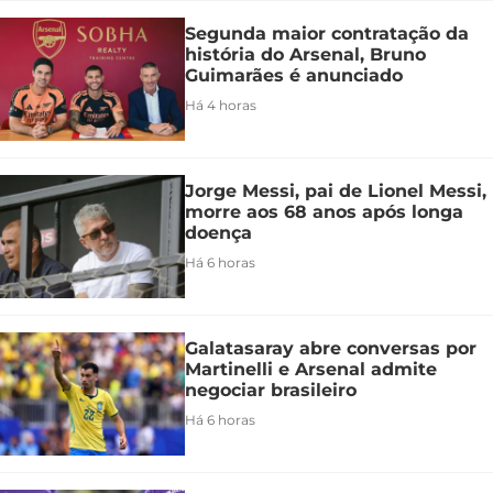
Segunda maior contratação da
história do Arsenal, Bruno
Guimarães é anunciado
Há 4 horas
Jorge Messi, pai de Lionel Messi,
morre aos 68 anos após longa
doença
Há 6 horas
Galatasaray abre conversas por
Martinelli e Arsenal admite
negociar brasileiro
Há 6 horas