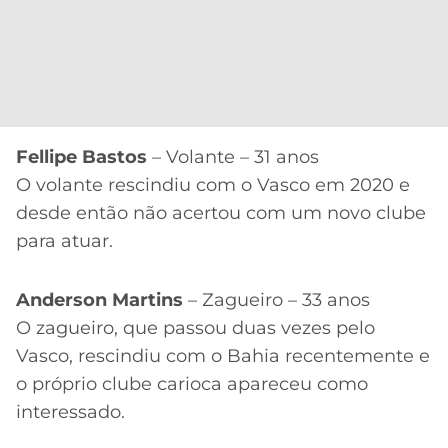
Fellipe Bastos
– Volante – 31 anos
O volante rescindiu com o Vasco em 2020 e
desde então não acertou com um novo clube
para atuar.
Anderson Martins
– Zagueiro – 33 anos
O zagueiro, que passou duas vezes pelo
Vasco, rescindiu com o Bahia recentemente e
o próprio clube carioca apareceu como
interessado.