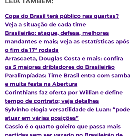
LEIA TAMBÉM:
Copa do Brasil terá público nas quartas?
Veja a situação de cada time
Brasileirão: ataque, defesa, melhores
mandantes e mais; veja as estatísticas após
o fim da 17ª rodada
Arrascaeta, Douglas Costa e mais: confira
os 5 maiores dribladores do Brasileirão
Paralimpíadas: Time Brasil entra com samba
e muita festa na Abertura
Corinthians faz oferta por Willian e define
tempo de contrato; veja detalhes
Sylvinho elogia versatilidade de Luan: “pode
atuar em várias posições”
Cassio é o quarto goleiro que passa mais
partidas sem ser vazado no Brasileirão de