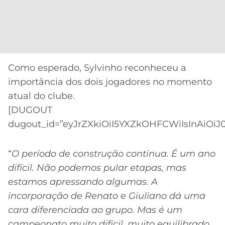
CASSINOS
ONLINE
LALIGA
2026
GRÊMIO
ATLÉTICO
MG
Como esperado, Sylvinho reconheceu a
importância dos dois jogadores no momento
CRUZEIRO
atual do clube.
[DUGOUT
dugout_id=”eyJrZXkiOiI5YXZkOHFCWiIsInAiOiJ
“
O período de construção continua. É um ano
difícil. Não podemos pular etapas, mas
estamos apressando algumas. A
incorporação de Renato e Giuliano dá uma
cara diferenciada ao grupo. Mas é um
campeonato muito difícil, muito equilibrado.