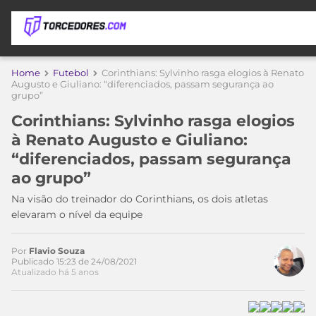
APOSTAS
Home
Futebol
Corinthians: Sylvinho rasga elogios à Renato
Augusto e Giuliano: “diferenciados, passam segurança ao
grupo”
ÚLTIMAS
DICAS
DE
Corinthians: Sylvinho rasga elogios
APOSTA
COPA
à Renato Augusto e Giuliano:
DO
“diferenciados, passam segurança
MUNDO
MELHORES
ao grupo”
SITES
DE
Na visão do treinador do Corinthians, os dois atletas
TIMES
APOSTAS
elevaram o nível da equipe
2026
CAMPEONATOS
MEU
Por
Flavio Souza
TIME
Publicado 15:23 de 24/08/2021
CÓDIGO
Atualizado há 5 anos
MÍDIA
PROMOCIONAL
BRASILEIRÃO
ESPORTIVA
BETBOOM
PALMEIRAS
SÉRIE
A