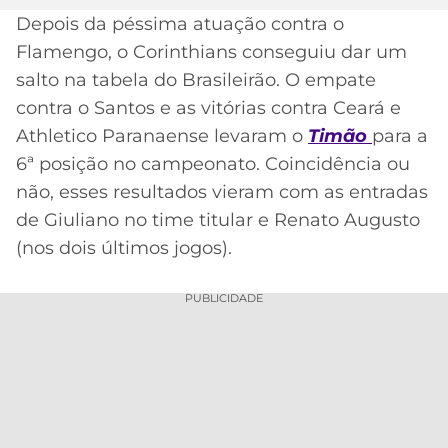
Depois da péssima atuação contra o
MERCADO
CÓDIGO
CORINTHIANS
Flamengo, o Corinthians conseguiu dar um
DA
DE
LIBERTADORES
BOLA
INDICAÇÃO
salto na tabela do Brasileirão. O empate
SÃO
BET365
contra o Santos e as vitórias contra Ceará e
PAULO
COPA
PALPITES
DO
Athletico Paranaense levaram o
Timão
para a
Acesse o perfil do autor
CÓDIGO
BRASIL
6ª posição no campeonato. Coincidência ou
SANTOS
no Twitter
BETANO
não, esses resultados vieram com as entradas
PREMIER
FLAMENGO
de Giuliano no time titular e Renato Augusto
MELHORES
LEAGUE
(nos dois últimos jogos).
APPS
DE
FLUMINENSE
COPA
APOSTAS
PUBLICIDADE
SUL-
BOTAFOGO
AMERICANA
CASSINOS
ONLINE
VASCO
LIGA
DOS
MELHORES
CAMPEÕES
INTERNACIONAL