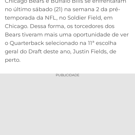
Chicago Bears e Buffalo Bills se enfrentaram
no último sábado (21) na semana 2 da pré-
MERCADO
CÓDIGO
CORINTHIANS
DA
DE
LIBERTADORES
temporada da NFL, no Soldier Field, em
BOLA
INDICAÇÃO
Chicago. Dessa forma, os torcedores dos
SÃO
BET365
PAULO
COPA
Bears tiveram mais uma oportunidade de ver
PALPITES
DO
o Quarterback selecionado na 11ª escolha
CÓDIGO
BRASIL
SANTOS
geral do Draft deste ano, Justin Fields, de
BETANO
perto.
PREMIER
FLAMENGO
MELHORES
LEAGUE
APPS
PUBLICIDADE
DE
FLUMINENSE
COPA
APOSTAS
SUL-
BOTAFOGO
AMERICANA
CASSINOS
ONLINE
VASCO
LIGA
DOS
MELHORES
CAMPEÕES
INTERNACIONAL