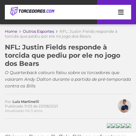
APOSTAS
Home
Outros Esportes
NFL: Justin Fields responde à
torcida que pediu por ele no jogo dos Bears
ÚLTIMAS
DICAS
NFL: Justin Fields responde à
DE
torcida que pediu por ele no jogo
APOSTA
COPA
dos Bears
DO
Acesse o perfil do autor
MUNDO
MELHORES
O Quarterback calouro falou sobre os torcedores que
no Twitter
SITES
vaiaram Andy Dalton durante a partida de pré-temporada
DE
contra os Bills
TIMES
APOSTAS
2026
Por
Luís Martinelli
CAMPEONATOS
MEU
Publicado 11:03 de 23/08/2021
Atualizado há 3 anos
TIME
CÓDIGO
MÍDIA
PROMOCIONAL
BRASILEIRÃO
ESPORTIVA
BETBOOM
PALMEIRAS
SÉRIE
A