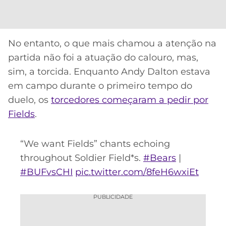
CASSINOS
ONLINE
LALIGA
2026
GRÊMIO
No entanto, o que mais chamou a atenção na
ATLÉTICO
partida não foi a atuação do calouro, mas,
MG
sim, a torcida. Enquanto Andy Dalton estava
em campo durante o primeiro tempo do
CRUZEIRO
duelo, os
torcedores começaram a pedir por
Fields
.
“We want Fields” chants echoing
throughout Soldier Field*s.
#Bears
|
#BUFvsCHI
pic.twitter.com/8feH6wxiEt
PUBLICIDADE