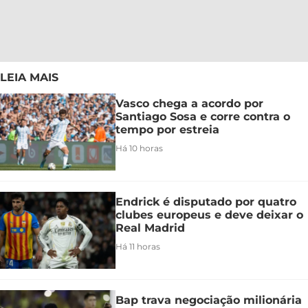
LEIA MAIS
Vasco chega a acordo por
Santiago Sosa e corre contra o
tempo por estreia
Há 10 horas
Endrick é disputado por quatro
clubes europeus e deve deixar o
Real Madrid
Há 11 horas
Bap trava negociação milionária