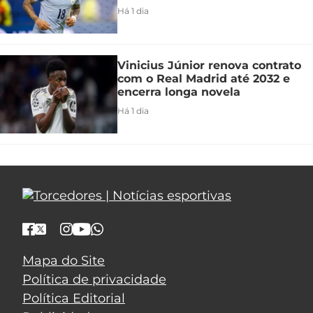
Há 1 dia
Vinicius Júnior renova contrato
com o Real Madrid até 2032 e
encerra longa novela
Há 1 dia
Mapa do Site
Política de privacidade
Política Editorial