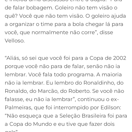
de falar bobagem. Goleiro não tem visão o
quê? Você que não tem visão. O goleiro ajuda
a organizar o time para a bola chegar lá para
você, que normalmente não corre”, disse
Velloso.
“Aliás, só sei que você foi para a Copa de 2002
porque você não para de falar, senão não ia
lembrar. Você fala todo programa. A maioria
não ia lembrar. Eu lembro do Ronaldinho, do
Ronaldo, do Marcão, do Roberto. Se você não
falasse, eu não ia lembrar”, continuou o ex-
Palmeiras, que foi interrompido por Edilson:
“Não esqueça que a Seleção Brasileira foi para
a Copa do Mundo e eu tive que fazer dois