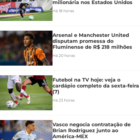
milionária nos Estados Unidos
Há 18 horas
Arsenal e Manchester United
disputam promessa do
Fluminense de R$ 218 milhões
Há 20 horas
Futebol na TV hoje: veja o
cardápio completo da sexta-feira
(7)
Há 23 horas
Vasco negocia contratação de
Brian Rodríguez junto ao
América-MEX