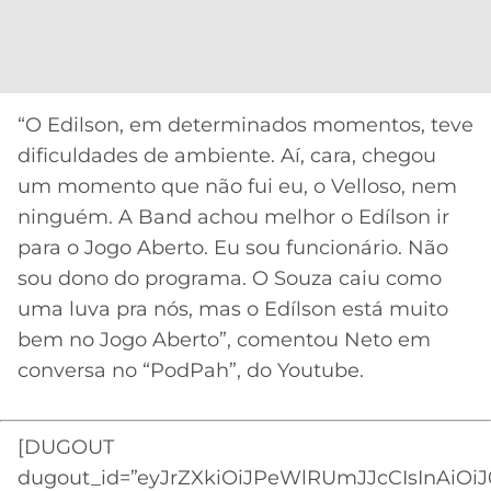
CASSINOS
ONLINE
LALIGA
2026
GRÊMIO
ATLÉTICO
“O Edilson, em determinados momentos, teve
MG
dificuldades de ambiente. Aí, cara, chegou
um momento que não fui eu, o Velloso, nem
CRUZEIRO
ninguém. A Band achou melhor o Edílson ir
para o Jogo Aberto. Eu sou funcionário. Não
sou dono do programa. O Souza caiu como
uma luva pra nós, mas o Edílson está muito
bem no Jogo Aberto”, comentou Neto em
conversa no “PodPah”, do Youtube.
[DUGOUT
dugout_id=”eyJrZXkiOiJPeWlRUmJJcCIsInAiOiJ