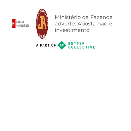
Ministério da Fazenda
adverte: Aposta não é
investimento