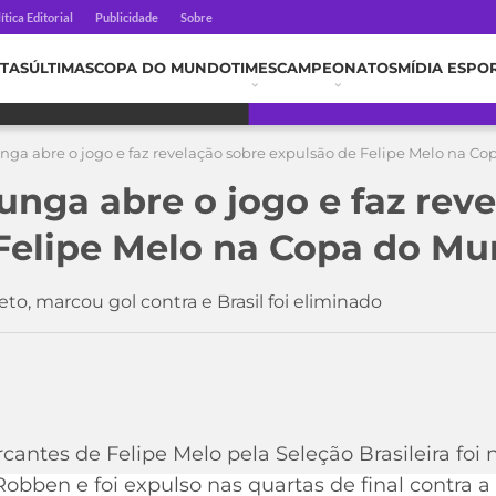
ítica Editorial
Publicidade
Sobre
TAS
ÚLTIMAS
COPA DO MUNDO
TIMES
CAMPEONATOS
MÍDIA ESPO
unga abre o jogo e faz revelação sobre expulsão de Felipe Melo na C
unga abre o jogo e faz rev
Felipe Melo na Copa do Mu
to, marcou gol contra e Brasil foi eliminado
1
antes de Felipe Melo pela Seleção Brasileira fo
obben e foi expulso nas quartas de final contra a