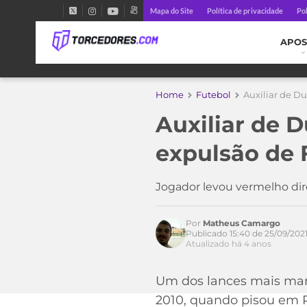
Mapa do Site
Política de privacidade
Pol
APOS
Home
Futebol
Auxiliar de D
Auxiliar de D
Acesse o perfil do autor
expulsão de 
no Twitter
Jogador levou vermelho dire
Por
Matheus Camargo
Publicado 15:40 de 25/09/202
Atualizado há 4 anos
Um dos lances mais marc
2010, quando pisou em R