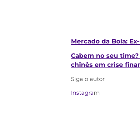
Mercado da Bola: Ex-
Cabem no seu time? V
chinês em crise fina
Siga o autor
Instagra
m