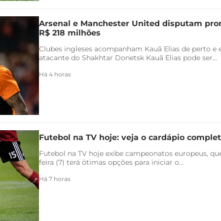
Arsenal e Manchester United disputam pr
R$ 218 milhões
Clubes ingleses acompanham Kauã Elias de perto e 
atacante do Shakhtar Donetsk Kauã Elias pode ser...
Há 4 horas
Futebol na TV hoje: veja o cardápio completo
Futebol na TV hoje exibe campeonatos europeus, qu
feira (7) terá ótimas opções para iniciar o...
Há 7 horas