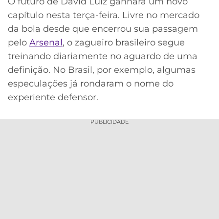
O futuro de David Luiz ganhará um novo
Acesse o perfil do autor
capítulo nesta terça-feira. Livre no mercado
MERCADO
CÓDIGO
CORINTHIANS
no Twitter
DA
DE
LIBERTADORES
da bola desde que encerrou sua passagem
BOLA
INDICAÇÃO
pelo
Arsenal
SÃO
, o zagueiro brasileiro segue
BET365
PAULO
COPA
treinando diariamente no aguardo de uma
PALPITES
DO
definição. No Brasil, por exemplo, algumas
CÓDIGO
BRASIL
SANTOS
especulações já rondaram o nome do
BETANO
experiente defensor.
PREMIER
FLAMENGO
MELHORES
LEAGUE
APPS
PUBLICIDADE
DE
FLUMINENSE
COPA
APOSTAS
SUL-
BOTAFOGO
AMERICANA
CASSINOS
ONLINE
VASCO
LIGA
DOS
MELHORES
CAMPEÕES
INTERNACIONAL