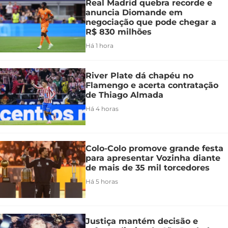
Real Madrid quebra recorde e
anuncia Diomande em
negociação que pode chegar a
R$ 830 milhões
Há 1 hora
River Plate dá chapéu no
Flamengo e acerta contratação
de Thiago Almada
Há 4 horas
Colo-Colo promove grande festa
para apresentar Vozinha diante
de mais de 35 mil torcedores
Há 5 horas
Justiça mantém decisão e