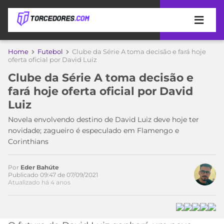
APOSTAS
Home
Futebol
Clube da Série A toma decisão e fará hoje
oferta oficial por David Luiz
ÚLTIMAS
DICAS
Clube da Série A toma decisão e
DE
fará hoje oferta oficial por David
APOSTA
COPA
Luiz
DO
MUNDO
MELHORES
Novela envolvendo destino de David Luiz deve hoje ter
SITES
novidade; zagueiro é especulado em Flamengo e
DE
Corinthians
TIMES
APOSTAS
2026
Por
Eder Bahúte
CAMPEONATOS
MEU
Publicado 09:47 de 07/09/2021
Atualizado há 4 anos
TIME
CÓDIGO
MÍDIA
PROMOCIONAL
BRASILEIRÃO
ESPORTIVA
BETBOOM
PALMEIRAS
SÉRIE
A