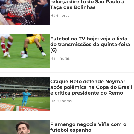
reforça direito do São Paulo à
Taça das Bolinhas
Há 6 horas
Futebol na TV hoje: veja a lista
de transmissões da quinta-feira
(6)
Há 11 horas
Craque Neto defende Neymar
após polêmica na Copa do Brasil
e critica presidente do Remo
Há 20 horas
Flamengo negocia Viña com o
futebol espanhol