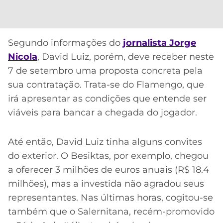
CASSINOS
ONLINE
LALIGA
2026
GRÊMIO
Segundo informações do
jornalista Jorge
ATLÉTICO
Nicola
, David Luiz, porém, deve receber neste
MG
7 de setembro uma proposta concreta pela
sua contratação. Trata-se do Flamengo, que
CRUZEIRO
irá apresentar as condições que entende ser
viáveis para bancar a chegada do jogador.
Até então, David Luiz tinha alguns convites
do exterior. O Besiktas, por exemplo, chegou
a oferecer 3 milhões de euros anuais (R$ 18.4
milhões), mas a investida não agradou seus
representantes. Nas últimas horas, cogitou-se
também que o Salernitana, recém-promovido