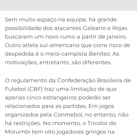
CASSINOS
ONLINE
LALIGA
2026
GRÊMIO
Sem muito espaço na equipe, há grande
possibilidade dos atacantes Galeano e Rojas
ATLÉTICO
buscarem um novo rumo a partir de janeiro.
MG
Outro atleta sul-americano que corre risco de
despedida é o meio-campista Benítez. As
CRUZEIRO
motivações, entretanto, são diferentes.
O regulamento da Confederação Brasileira de
Futebol (CBF) traz uma limitação de que
apenas cinco estrangeiros poderão ser
relacionados para as partidas. Em jogos
organizados pela Conmebol, no entanto, não
há restrições. No momento, o Tricolor do
Morumbi tem oito jogadores gringos na