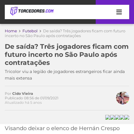
APOSTAS
Home
Futebol
De saída? Três jogadores ficam com futuro
incerto no São Paulo após contratações
ÚLTIMAS
DICAS
De saída? Três jogadores ficam com
DE
futuro incerto no São Paulo após
APOSTA
COPA
contratações
DO
MUNDO
MELHORES
Tricolor viu a legião de jogadores estrangeiros ficar ainda
SITES
mais extensa
DE
TIMES
APOSTAS
Por
Cido Vieira
2026
Publicado 08:56 de 01/09/2021
Atualizado há 5 anos
CAMPEONATOS
MEU
TIME
CÓDIGO
MÍDIA
PROMOCIONAL
BRASILEIRÃO
Acesse o perfil do autor
ESPORTIVA
BETBOOM
PALMEIRAS
SÉRIE
Visando deixar o elenco de Hernán Crespo
no Twitter
A