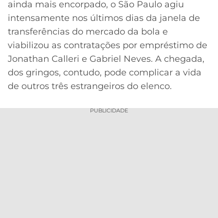
ainda mais encorpado, o São Paulo agiu
MERCADO
CÓDIGO
CORINTHIANS
intensamente nos últimos dias da janela de
DA
DE
LIBERTADORES
transferências do mercado da bola e
BOLA
INDICAÇÃO
SÃO
viabilizou as contratações por empréstimo de
BET365
PAULO
COPA
Jonathan Calleri e Gabriel Neves. A chegada,
PALPITES
DO
dos gringos, contudo, pode complicar a vida
CÓDIGO
BRASIL
SANTOS
BETANO
de outros três estrangeiros do elenco.
PREMIER
FLAMENGO
MELHORES
LEAGUE
PUBLICIDADE
APPS
DE
FLUMINENSE
COPA
APOSTAS
SUL-
BOTAFOGO
AMERICANA
CASSINOS
ONLINE
VASCO
LIGA
DOS
MELHORES
CAMPEÕES
INTERNACIONAL