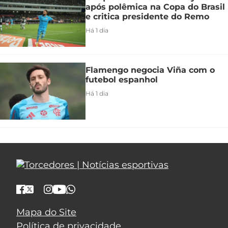
após polêmica na Copa do Brasil
e critica presidente do Remo
Há 1 dia
Flamengo negocia Viña com o
futebol espanhol
Há 1 dia
Mapa do Site
Política de privacidade