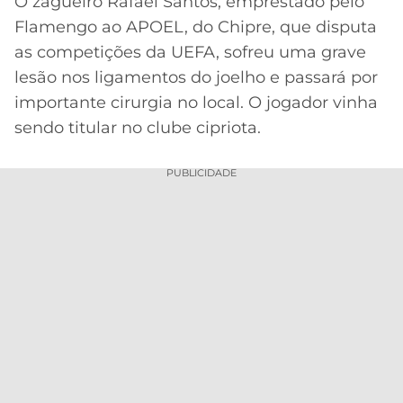
O zagueiro Rafael Santos, emprestado pelo
Flamengo ao APOEL, do Chipre, que disputa
MERCADO
CÓDIGO
CORINTHIANS
DA
DE
LIBERTADORES
as competições da UEFA, sofreu uma grave
BOLA
INDICAÇÃO
lesão nos ligamentos do joelho e passará por
SÃO
BET365
PAULO
COPA
importante cirurgia no local. O jogador vinha
PALPITES
DO
sendo titular no clube cipriota.
CÓDIGO
BRASIL
SANTOS
BETANO
PUBLICIDADE
PREMIER
FLAMENGO
MELHORES
LEAGUE
APPS
DE
FLUMINENSE
COPA
APOSTAS
SUL-
BOTAFOGO
AMERICANA
CASSINOS
ONLINE
VASCO
LIGA
DOS
MELHORES
CAMPEÕES
INTERNACIONAL