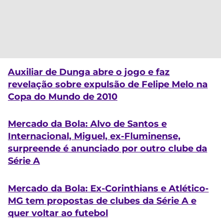
Auxiliar de Dunga abre o jogo e faz
revelação sobre expulsão de Felipe Melo na
Copa do Mundo de 2010
Mercado da Bola: Alvo de Santos e
Internacional, Miguel, ex-Fluminense,
surpreende é anunciado por outro clube da
Série A
Mercado da Bola: Ex-Corinthians e Atlético-
MG tem propostas de clubes da Série A e
quer voltar ao futebol