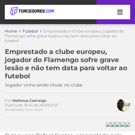
APOSTAS
Home
Futebol
Emprestado a clube europeu, jogador do
Flamengo sofre grave lesão e não tem data para voltar ao
futebol
ÚLTIMAS
DICAS
DE
Emprestado a clube europeu,
APOSTA
COPA
jogador do Flamengo sofre grave
DO
lesão e não tem data para voltar ao
Acesse o perfil do autor
MUNDO
MELHORES
futebol
no Twitter
SITES
DE
Jogador vinha sendo titular no clube
TIMES
APOSTAS
2026
Por
Matheus Camargo
CAMPEONATOS
MEU
Publicado 16:20 de 26/09/2021
Atualizado há 4 anos
TIME
CÓDIGO
MÍDIA
PROMOCIONAL
BRASILEIRÃO
ESPORTIVA
BETBOOM
PALMEIRAS
SÉRIE
A