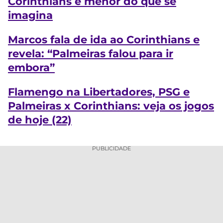
Corinthians é menor do que se
imagina
Marcos fala de ida ao Corinthians e
revela: “Palmeiras falou para ir
embora”
Flamengo na Libertadores, PSG e
Palmeiras x Corinthians: veja os jogos
de hoje (22)
PUBLICIDADE