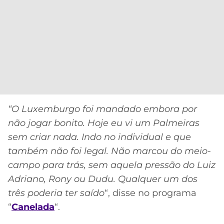
CASSINOS
ONLINE
LALIGA
2026
GRÊMIO
ATLÉTICO
MG
CRUZEIRO
“O Luxemburgo foi mandado embora por
não jogar bonito. Hoje eu vi um Palmeiras
sem criar nada. Indo no individual e que
também não foi legal. Não marcou do meio-
campo para trás, sem aquela pressão do Luiz
Adriano, Rony ou Dudu. Qualquer um dos
três poderia ter saído
“, disse no programa
“
Canelada
“.