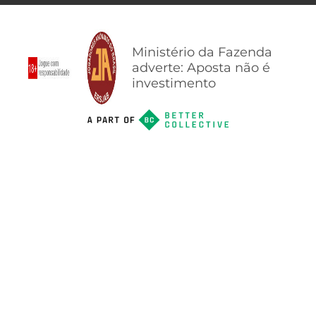
Ministério da Fazenda
adverte: Aposta não é
investimento