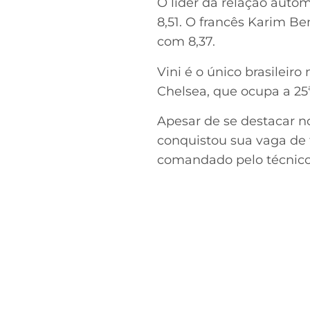
O líder da relação auto
8,51. O francês Karim B
com 8,37.
Vini é o único brasileir
Chelsea, que ocupa a 25
Apesar de se destacar no
conquistou sua vaga de t
comandado pelo técnico T