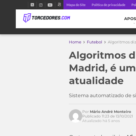
Mapa do Site
Política de privacidade
Pol
APOS
Home
Futebol
Algoritmos di
Algoritmos d
Madrid, é um
atualidade
Acesse o perfil do autor
no Twitter
Sistema automatizado de si
Por
Mário André Monteiro
Publicado 11:23 de 13/10/2021
Atualizado há 5 anos