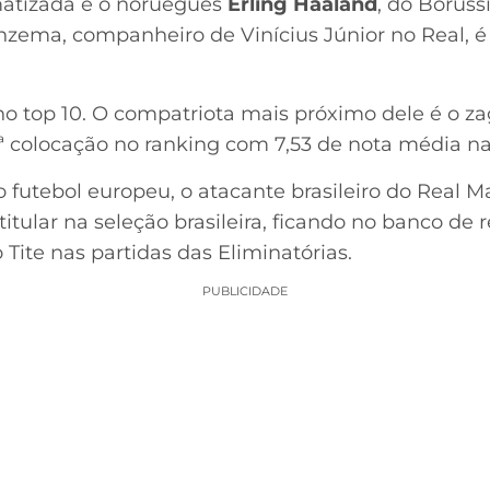
matizada é o norueguês
Erling Haaland
, do Borus
enzema, companheiro de Vinícius Júnior no Real, 
o no top 10. O compatriota mais próximo dele é o za
ª colocação no ranking com 7,53 de nota média n
 futebol europeu, o atacante brasileiro do Real M
itular na seleção brasileira, ficando no banco de 
ite nas partidas das Eliminatórias.
PUBLICIDADE