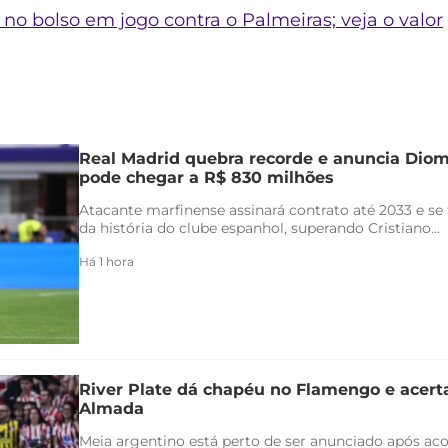
no bolso em jogo contra o Palmeiras; veja o valor
Real Madrid quebra recorde e anuncia Di
pode chegar a R$ 830 milhões
Atacante marfinense assinará contrato até 2033 e se
da história do clube espanhol, superando Cristiano...
Há 1 hora
River Plate dá chapéu no Flamengo e acert
Almada
Meia argentino está perto de ser anunciado após ac