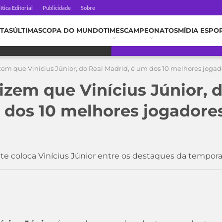
ítica Editorial
Publicidade
Sobre
TAS
ÚLTIMAS
COPA DO MUNDO
TIMES
CAMPEONATOS
MÍDIA ESPO
zem que Vinícius Júnior, do Real Madrid, é um dos 10 melhores jogad
izem que Vinícius Júnior, 
 dos 10 melhores jogadore
te coloca Vinícius Júnior entre os destaques da tempor