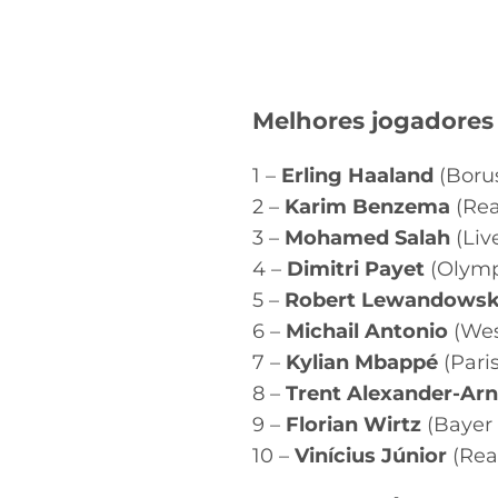
Melhores jogadores
1 –
Erling Haaland
(Borus
2 –
Karim Benzema
(Rea
3 –
Mohamed Salah
(Liv
4 –
Dimitri Payet
(Olympi
5 –
Robert Lewandowsk
6 –
Michail Antonio
(Wes
7 –
Kylian Mbappé
(Paris
8 –
Trent Alexander-Arn
9 –
Florian Wirtz
(Bayer 
10 –
Vinícius Júnior
(Rea