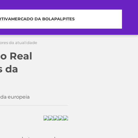
RTIVA
MERCADO DA BOLA
PALPITES
ores da atualidade
do Real
s da
ada europeia