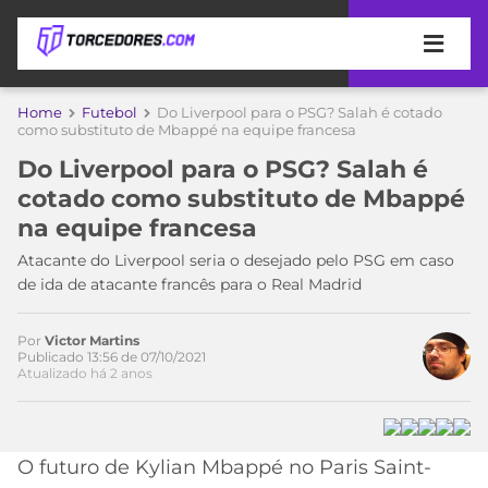
APOSTAS
Home
Futebol
Do Liverpool para o PSG? Salah é cotado
como substituto de Mbappé na equipe francesa
ÚLTIMAS
DICAS
Do Liverpool para o PSG? Salah é
DE
cotado como substituto de Mbappé
APOSTA
COPA
na equipe francesa
DO
MUNDO
MELHORES
Atacante do Liverpool seria o desejado pelo PSG em caso
SITES
de ida de atacante francês para o Real Madrid
DE
TIMES
APOSTAS
Por
Victor Martins
2026
Publicado 13:56 de 07/10/2021
Atualizado há 2 anos
CAMPEONATOS
MEU
TIME
CÓDIGO
MÍDIA
PROMOCIONAL
BRASILEIRÃO
ESPORTIVA
BETBOOM
PALMEIRAS
SÉRIE
O futuro de Kylian Mbappé no Paris Saint-
A