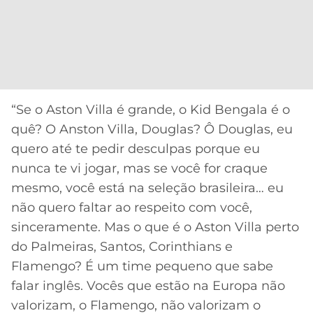
CASSINOS
ONLINE
LALIGA
2026
GRÊMIO
ATLÉTICO
MG
“Se o Aston Villa é grande, o Kid Bengala é o
CRUZEIRO
quê? O Anston Villa, Douglas? Ô Douglas, eu
quero até te pedir desculpas porque eu
nunca te vi jogar, mas se você for craque
mesmo, você está na seleção brasileira… eu
não quero faltar ao respeito com você,
sinceramente. Mas o que é o Aston Villa perto
do Palmeiras, Santos, Corinthians e
Flamengo? É um time pequeno que sabe
falar inglês. Vocês que estão na Europa não
valorizam, o Flamengo, não valorizam o