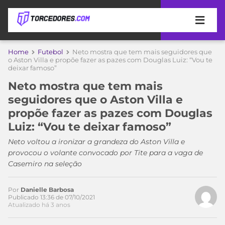
APOSTAS
Home
Futebol
Neto mostra que tem mais seguidores que
o Aston Villa e propõe fazer as pazes com Douglas Luiz: “Vou te
deixar famoso”
ÚLTIMAS
DICAS
DE
Neto mostra que tem mais
APOSTA
COPA
seguidores que o Aston Villa e
DO
propõe fazer as pazes com Douglas
MUNDO
MELHORES
Luiz: “Vou te deixar famoso”
SITES
DE
Neto voltou a ironizar a grandeza do Aston Villa e
TIMES
APOSTAS
provocou o volante convocado por Tite para a vaga de
2026
Casemiro na seleção
CAMPEONATOS
MEU
TIME
Por
Danielle Barbosa
CÓDIGO
Publicado 13:36 de 07/10/2021
MÍDIA
PROMOCIONAL
BRASILEIRÃO
Atualizado há 3 anos
ESPORTIVA
BETBOOM
PALMEIRAS
SÉRIE
A