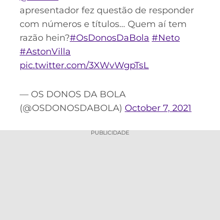
apresentador fez questão de responder
com números e títulos… Quem aí tem
razão hein?
#OsDonosDaBola
#Neto
#AstonVilla
pic.twitter.com/3XWvWgpTsL
— OS DONOS DA BOLA
(@OSDONOSDABOLA)
October 7, 2021
PUBLICIDADE