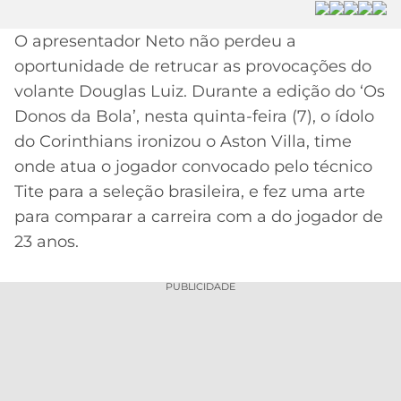
MERCADO
CÓDIGO
CORINTHIANS
O apresentador Neto não perdeu a
DA
DE
LIBERTADORES
oportunidade de retrucar as provocações do
BOLA
INDICAÇÃO
SÃO
BET365
volante Douglas Luiz. Durante a edição do ‘Os
PAULO
COPA
Donos da Bola’, nesta quinta-feira (7), o ídolo
PALPITES
DO
CÓDIGO
BRASIL
do Corinthians ironizou o Aston Villa, time
SANTOS
BETANO
onde atua o jogador convocado pelo técnico
PREMIER
Tite para a seleção brasileira, e fez uma arte
FLAMENGO
MELHORES
LEAGUE
para comparar a carreira com a do jogador de
APPS
23 anos.
DE
FLUMINENSE
COPA
APOSTAS
SUL-
PUBLICIDADE
BOTAFOGO
AMERICANA
CASSINOS
ONLINE
VASCO
LIGA
DOS
MELHORES
CAMPEÕES
INTERNACIONAL