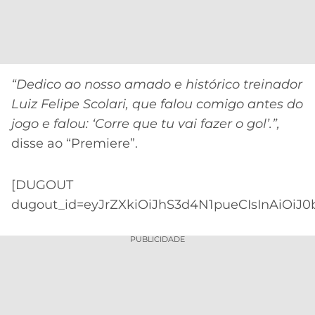
CASSINOS
ONLINE
LALIGA
2026
GRÊMIO
ATLÉTICO
“Dedico ao nosso amado e histórico treinador
MG
Luiz Felipe Scolari, que falou comigo antes do
jogo e falou: ‘Corre que tu vai fazer o gol’.”,
CRUZEIRO
disse ao “Premiere”.
[DUGOUT
dugout_id=eyJrZXkiOiJhS3d4N1pueCIsInAiOiJ0
PUBLICIDADE