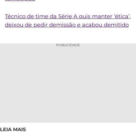
Técnico de time da Série A quis manter ‘ética’,
deixou de pedir demissão e acabou demitido
PUBLICIDADE
LEIA MAIS