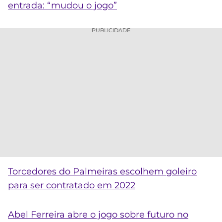
entrada: “mudou o jogo”
PUBLICIDADE
Torcedores do Palmeiras escolhem goleiro
para ser contratado em 2022
Abel Ferreira abre o jogo sobre futuro no