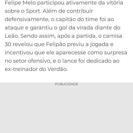
Felipe Melo participou ativamente da vitória
MERCADO
CÓDIGO
CORINTHIANS
sobre o Sport. Além de contribuir
DA
DE
LIBERTADORES
defensivamente, o capitão do time foi ao
BOLA
INDICAÇÃO
SÃO
ataque e garantiu o gol da virada diante do
BET365
PAULO
COPA
Leão. Sendo assim, após a partida, o camisa
PALPITES
DO
30 revelou que Felipão previu a jogada e
CÓDIGO
BRASIL
SANTOS
BETANO
incentivou que ele aparecesse como surpresa
no setor ofensivo, e o lance foi dedicado ao
PREMIER
FLAMENGO
MELHORES
LEAGUE
ex-treinador do Verdão.
APPS
DE
FLUMINENSE
COPA
PUBLICIDADE
APOSTAS
SUL-
BOTAFOGO
AMERICANA
CASSINOS
ONLINE
VASCO
LIGA
DOS
MELHORES
CAMPEÕES
INTERNACIONAL