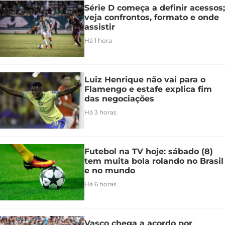
Série D começa a definir acessos;
veja confrontos, formato e onde
assistir
Há 1 hora
Luiz Henrique não vai para o
Flamengo e estafe explica fim
das negociações
Há 3 horas
Futebol na TV hoje: sábado (8)
tem muita bola rolando no Brasil
e no mundo
Há 6 horas
Vasco chega a acordo por