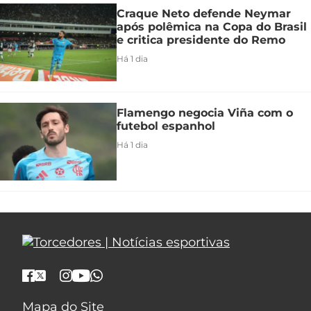
Craque Neto defende Neymar
após polêmica na Copa do Brasil
e critica presidente do Remo
Há 1 dia
Flamengo negocia Viña com o
futebol espanhol
Há 1 dia
Mapa do Site