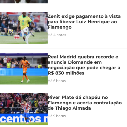
Zenit exige pagamento à vista
para liberar Luiz Henrique ao
Flamengo
Há 4 horas
Real Madrid quebra recorde e
anuncia Diomande em
negociação que pode chegar a
R$ 830 milhões
Há 6 horas
River Plate dá chapéu no
Flamengo e acerta contratação
de Thiago Almada
Há 9 horas