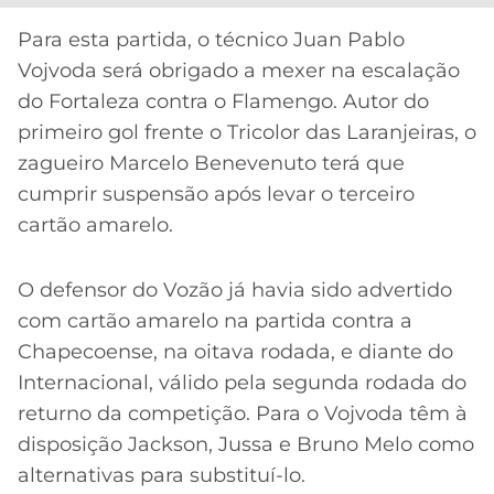
CASSINOS
ONLINE
LALIGA
Para esta partida, o técnico Juan Pablo
2026
GRÊMIO
Vojvoda será obrigado a mexer na escalação
do Fortaleza contra o Flamengo. Autor do
ATLÉTICO
primeiro gol frente o Tricolor das Laranjeiras, o
MG
zagueiro Marcelo Benevenuto terá que
cumprir suspensão após levar o terceiro
CRUZEIRO
cartão amarelo.
O defensor do Vozão já havia sido advertido
com cartão amarelo na partida contra a
Chapecoense, na oitava rodada, e diante do
Internacional, válido pela segunda rodada do
returno da competição. Para o Vojvoda têm à
disposição Jackson, Jussa e Bruno Melo como
alternativas para substituí-lo.