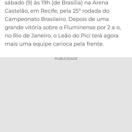
sábado (9) às 19h (de Brasília) na Arena
Acesse o perfil do autor
MERCADO
CÓDIGO
CORINTHIANS
Castelão, em Recife, pela 25ª rodada do
no Twitter
DA
DE
LIBERTADORES
Campeonato Brasileiro. Depois de uma
BOLA
INDICAÇÃO
SÃO
grande vitória sobre o Fluminense por 2 a o,
BET365
PAULO
COPA
no Rio de Janeiro, o Leão do Pici terá agora
PALPITES
DO
mais uma equipe carioca pela frente.
CÓDIGO
BRASIL
SANTOS
BETANO
PUBLICIDADE
PREMIER
FLAMENGO
MELHORES
LEAGUE
APPS
DE
FLUMINENSE
COPA
APOSTAS
SUL-
BOTAFOGO
AMERICANA
CASSINOS
ONLINE
VASCO
LIGA
DOS
MELHORES
CAMPEÕES
INTERNACIONAL