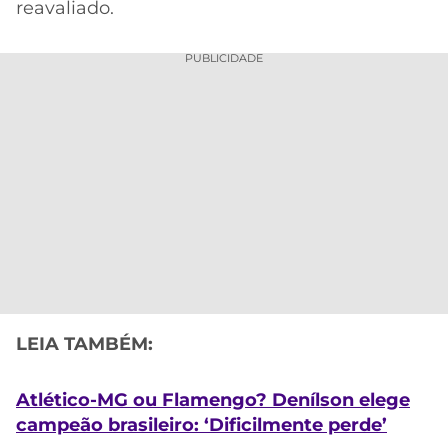
reavaliado.
PUBLICIDADE
LEIA TAMBÉM:
Atlético-MG ou Flamengo? Denílson elege
campeão brasileiro: ‘Dificilmente perde’