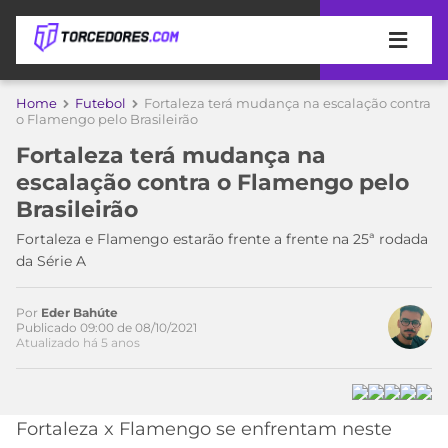
APOSTAS
Home
Futebol
Fortaleza terá mudança na escalação contra
o Flamengo pelo Brasileirão
ÚLTIMAS
DICAS
Fortaleza terá mudança na
DE
escalação contra o Flamengo pelo
APOSTA
COPA
Brasileirão
DO
MUNDO
MELHORES
Fortaleza e Flamengo estarão frente a frente na 25ª rodada
SITES
da Série A
DE
TIMES
APOSTAS
Por
Eder Bahúte
2026
Publicado 09:00 de 08/10/2021
Atualizado há 5 anos
CAMPEONATOS
MEU
TIME
CÓDIGO
MÍDIA
PROMOCIONAL
BRASILEIRÃO
ESPORTIVA
BETBOOM
PALMEIRAS
SÉRIE
Fortaleza x Flamengo se enfrentam neste
A