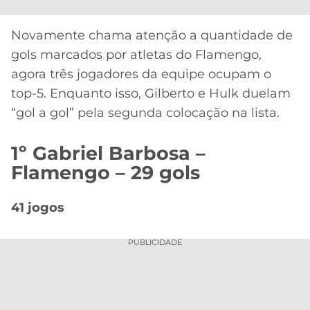
CASSINOS
ONLINE
LALIGA
2026
GRÊMIO
Novamente chama atenção a quantidade de
gols marcados por atletas do Flamengo,
ATLÉTICO
agora três jogadores da equipe ocupam o
MG
top-5. Enquanto isso, Gilberto e Hulk duelam
“gol a gol” pela segunda colocação na lista.
CRUZEIRO
1º Gabriel Barbosa –
Flamengo – 29 gols
41 jogos
PUBLICIDADE