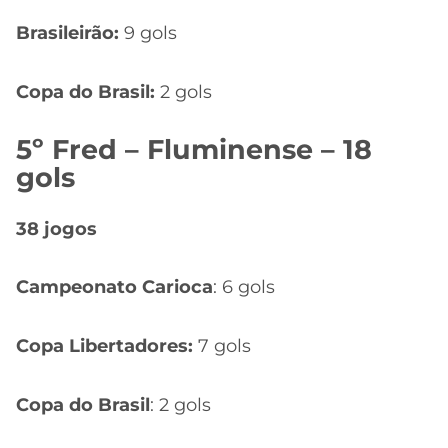
Brasileirão:
9 gols
Copa do Brasil:
2 gols
5º Fred – Fluminense – 18
gols
38 jogos
Campeonato Carioca
: 6 gols
Copa Libertadores:
7 gols
Copa do Brasil
: 2 gols