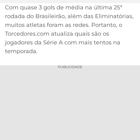
Com quase 3 gols de média na última 25ª
MERCADO
CÓDIGO
CORINTHIANS
rodada do Brasileirão, além das Eliminatórias,
DA
DE
LIBERTADORES
BOLA
INDICAÇÃO
muitos atletas foram as redes. Portanto, o
SÃO
BET365
Torcedores.com atualiza quais são os
PAULO
COPA
PALPITES
DO
jogadores da Série A com mais tentos na
CÓDIGO
BRASIL
temporada.
SANTOS
BETANO
PREMIER
PUBLICIDADE
FLAMENGO
MELHORES
LEAGUE
APPS
DE
FLUMINENSE
COPA
APOSTAS
SUL-
BOTAFOGO
AMERICANA
CASSINOS
ONLINE
VASCO
LIGA
DOS
MELHORES
CAMPEÕES
INTERNACIONAL