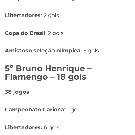
Libertadores
: 2 gols
Copa do Brasil
: 2 gols
Amistoso seleção olímpica
: 3 gols
5º Bruno Henrique –
Flamengo – 18 gols
38 jogos
Campeonato Carioca
: 1 gol
Libertadores:
6 gols