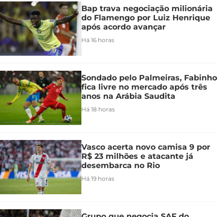
Bap trava negociação milionária
do Flamengo por Luiz Henrique
após acordo avançar
Há 16 horas
Sondado pelo Palmeiras, Fabinho
fica livre no mercado após três
anos na Arábia Saudita
Há 18 horas
Vasco acerta novo camisa 9 por
R$ 23 milhões e atacante já
desembarca no Rio
Há 19 horas
Grupo que negocia SAF do