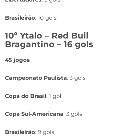
Brasileirão
: 10 gols
10º Ytalo – Red Bull
Bragantino – 16 gols
45 jogos
Campeonato Paulista
: 3 gols
Copa do Brasil
: 1 gol
Copa Sul-Americana
: 3 gols
Brasileirão
: 9 gols