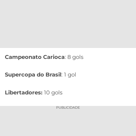
Campeonato Carioca
: 8 gols
Supercopa do Brasil
: 1 gol
Libertadores:
10 gols
PUBLICIDADE