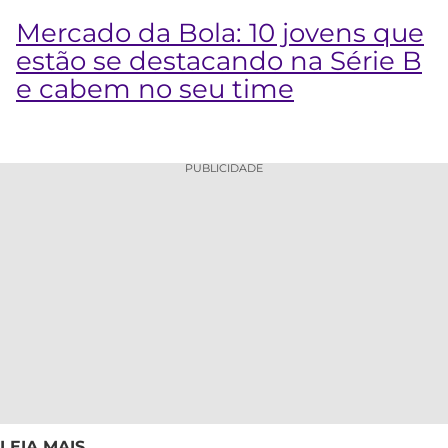
Mercado da Bola: 10 jovens que
estão se destacando na Série B
e cabem no seu time
PUBLICIDADE
LEIA MAIS