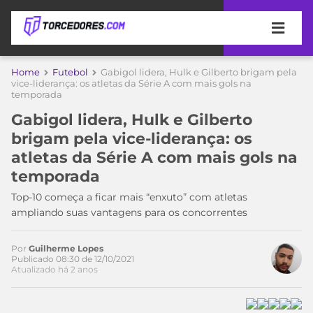
APOSTAS
Home
Futebol
Gabigol lidera, Hulk e Gilberto brigam pela
vice-liderança: os atletas da Série A com mais gols na
temporada
ÚLTIMAS
DICAS
DE
Acesse o perfil do autor
Gabigol lidera, Hulk e Gilberto
APOSTA
no Twitter
COPA
brigam pela vice-liderança: os
DO
atletas da Série A com mais gols na
MUNDO
MELHORES
temporada
SITES
DE
Top-10 começa a ficar mais “enxuto” com atletas
TIMES
APOSTAS
ampliando suas vantagens para os concorrentes
2026
CAMPEONATOS
MEU
Por
Guilherme Lopes
TIME
Publicado 08:30 de 12/10/2021
CÓDIGO
Atualizado há 2 anos
MÍDIA
PROMOCIONAL
BRASILEIRÃO
ESPORTIVA
BETBOOM
PALMEIRAS
SÉRIE
A