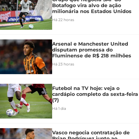
Botafogo vira alvo de ação
milionária nos Estados Unidos
Há 22 horas
Arsenal e Manchester United
disputam promessa do
Fluminense de R$ 218 milhões
Há 23 horas
Futebol na TV hoje: veja o
cardápio completo da sexta-feira
(7)
Há 1 dia
Vasco negocia contratação de
Brian Rodríguez junto ao