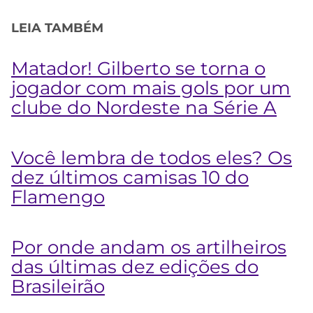
LEIA TAMBÉM
Matador! Gilberto se torna o
jogador com mais gols por um
clube do Nordeste na Série A
Você lembra de todos eles? Os
dez últimos camisas 10 do
Flamengo
Por onde andam os artilheiros
das últimas dez edições do
Brasileirão