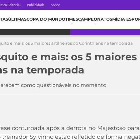
ítica Editorial
Publicidade
Sobre
TAS
ÚLTIMAS
COPA DO MUNDO
TIMES
CAMPEONATOS
MÍDIA ESPO
uito e mais: os 5 maiores artilheiros do Corinthians na temporada
quito e mais: os 5 maiores 
ns na temporada
 aparecem como questionáveis no momento
fase conturbada após a derrota no Majestoso para
reinador Sylvinho estão refletido de forma negat