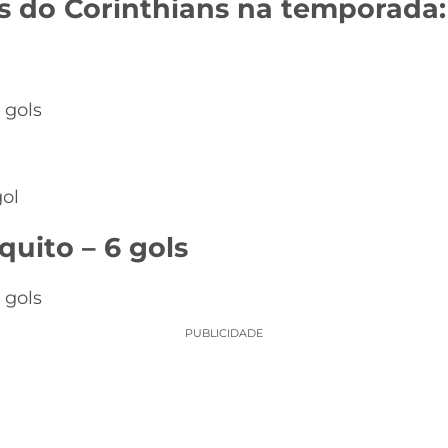
os do Corinthians na temporada:
 gols
gol
uito – 6 gols
 gols
PUBLICIDADE