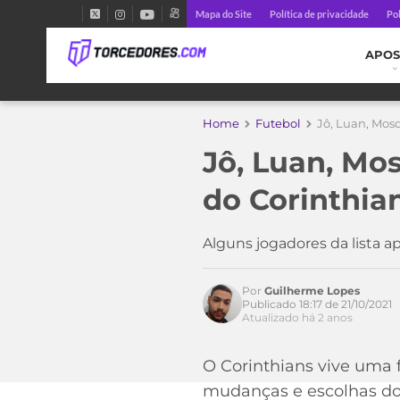
Mapa do Site
Política de privacidade
Pol
APOS
Home
Futebol
Jô, Luan, Mosq
Jô, Luan, Mos
Acesse o perfil do autor
no Twitter
do Corinthia
Alguns jogadores da lista
Por
Guilherme Lopes
Publicado 18:17 de 21/10/2021
Atualizado há 2 anos
O Corinthians vive uma 
mudanças e escolhas do t