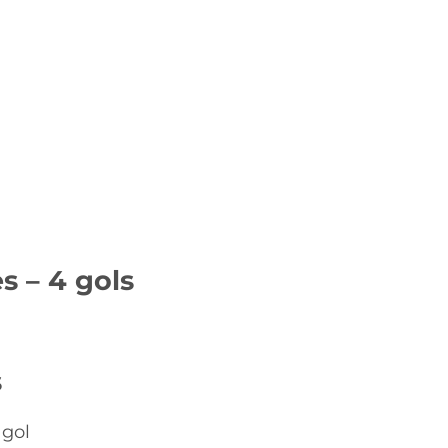
s – 4 gols
s
 gol