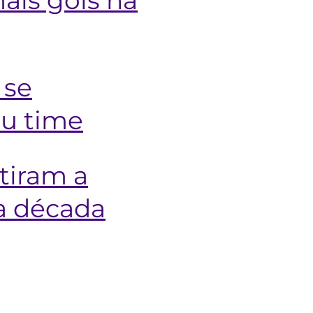
 se
eu time
stiram a
ma década