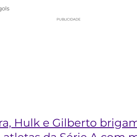
gols
PUBLICIDADE
ra, Hulk e Gilberto brigam
s atletas da Série A com 