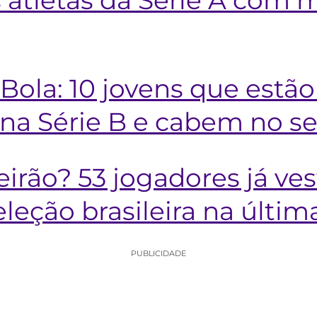
ola: 10 jovens que estão
na Série B e cabem no s
eirão? 53 jogadores já ve
leção brasileira na últi
PUBLICIDADE