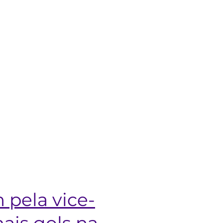
 pela vice-
mais gols na