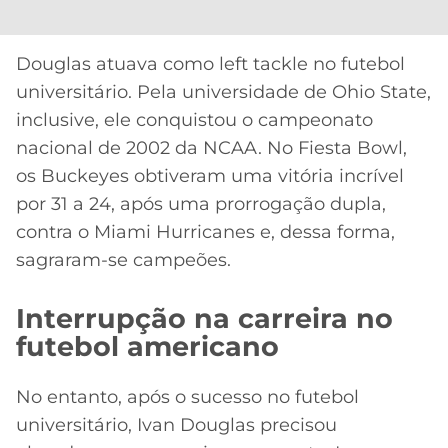
CASSINOS
ONLINE
LALIGA
2026
GRÊMIO
Douglas atuava como left tackle no futebol
universitário. Pela universidade de Ohio State,
ATLÉTICO
inclusive, ele conquistou o campeonato
MG
nacional de 2002 da NCAA. No Fiesta Bowl,
os Buckeyes obtiveram uma vitória incrível
CRUZEIRO
por 31 a 24, após uma prorrogação dupla,
contra o Miami Hurricanes e, dessa forma,
sagraram-se campeões.
Interrupção na carreira no
futebol americano
No entanto, após o sucesso no futebol
universitário, Ivan Douglas precisou