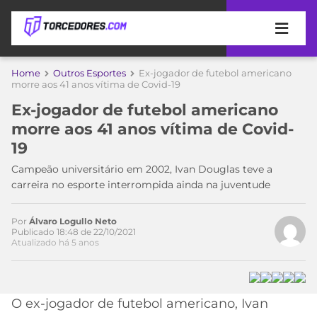
APOSTAS
Home
Outros Esportes
Ex-jogador de futebol americano
morre aos 41 anos vítima de Covid-19
ÚLTIMAS
DICAS
Ex-jogador de futebol americano
DE
morre aos 41 anos vítima de Covid-
APOSTA
COPA
19
DO
MUNDO
MELHORES
Campeão universitário em 2002, Ivan Douglas teve a
SITES
carreira no esporte interrompida ainda na juventude
DE
TIMES
Acesse o perfil do autor
APOSTAS
Por
Álvaro Logullo Neto
no Twitter
2026
Publicado 18:48 de 22/10/2021
Atualizado há 5 anos
CAMPEONATOS
MEU
TIME
CÓDIGO
MÍDIA
PROMOCIONAL
BRASILEIRÃO
ESPORTIVA
BETBOOM
PALMEIRAS
SÉRIE
O ex-jogador de futebol americano, Ivan
A