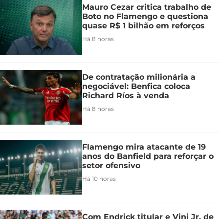
Mauro Cezar critica trabalho de
Boto no Flamengo e questiona
quase R$ 1 bilhão em reforços
Há 8 horas
De contratação milionária a
negociável: Benfica coloca
Richard Ríos à venda
Há 8 horas
Flamengo mira atacante de 19
anos do Banfield para reforçar o
setor ofensivo
Há 10 horas
Com Endrick titular e Vini Jr. de