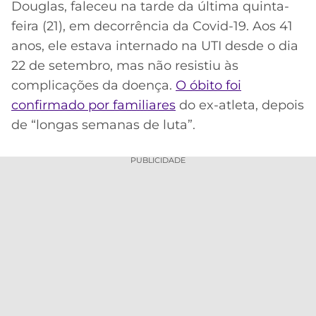
Douglas, faleceu na tarde da última quinta-
MERCADO
CÓDIGO
CORINTHIANS
feira (21), em decorrência da Covid-19. Aos 41
DA
DE
LIBERTADORES
anos, ele estava internado na UTI desde o dia
BOLA
INDICAÇÃO
SÃO
22 de setembro, mas não resistiu às
BET365
PAULO
COPA
complicações da doença.
O óbito foi
PALPITES
DO
confirmado por familiares
do ex-atleta, depois
CÓDIGO
BRASIL
SANTOS
BETANO
de “longas semanas de luta”.
PREMIER
FLAMENGO
MELHORES
LEAGUE
PUBLICIDADE
APPS
DE
FLUMINENSE
COPA
APOSTAS
SUL-
BOTAFOGO
AMERICANA
CASSINOS
ONLINE
VASCO
LIGA
DOS
MELHORES
CAMPEÕES
INTERNACIONAL