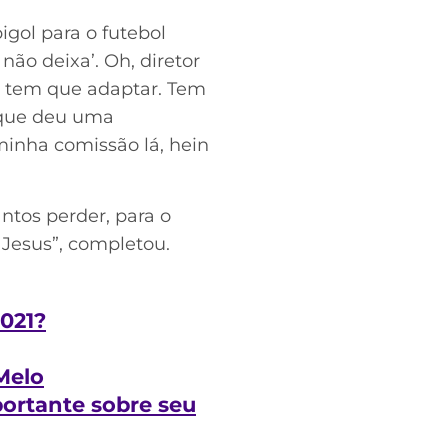
igol para o futebol
não deixa’. Oh, diretor
ir, tem que adaptar. Tem
a que deu uma
minha comissão lá, hein
ntos perder, para o
 Jesus”, completou.
021?
Melo
portante sobre seu