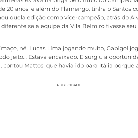
lmeiras estava na briga pelo título do Campeonat
 20 anos, e além do Flamengo, tinha o Santos c
nou quela edição como vice-campeão, atrás do Alvi
 diferente se a equipe da Vila Belmiro tivesse seu p
timaço, né. Lucas Lima jogando muito, Gabigol jo
 todo jeito… Estava encaixado. E surgiu a oportun
 contou Mattos, que havia ido para Itália porque a
PUBLICIDADE