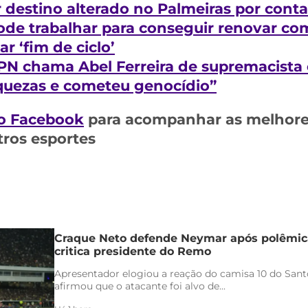
 destino alterado no Palmeiras por conta
ode trabalhar para conseguir renovar c
r ‘fim de ciclo’
N chama Abel Ferreira de supremacista e
iquezas e cometeu genocídio”
o Facebook
para acompanhar as melhores
tros esportes
Craque Neto defende Neymar após polêmica
critica presidente do Remo
Apresentador elogiou a reação do camisa 10 do Santo
afirmou que o atacante foi alvo de...