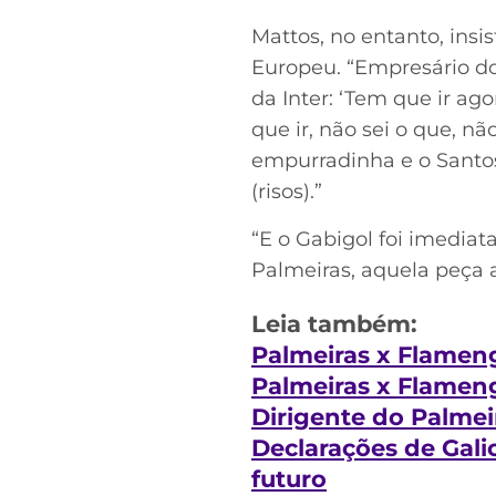
Mattos, no entanto, insi
Europeu. “Empresário do 
da Inter: ‘Tem que ir ago
que ir, não sei o que, n
empurradinha e o Santos
(risos).”
“E o Gabigol foi imedia
Palmeiras, aquela peça a
Leia também:
Palmeiras x Flamen
Palmeiras x Flameng
Dirigente do Palmei
Declarações de Gali
futuro