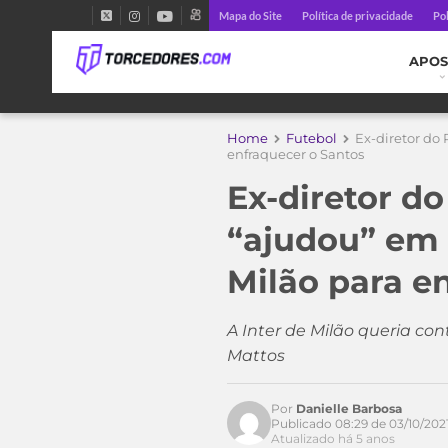
Mapa do Site
Política de privacidade
Pol
APOS
Home
Futebol
Ex-diretor do
enfraquecer o Santos
Ex-diretor d
“ajudou” em 
Milão para e
A Inter de Milão queria co
Mattos
Por
Danielle Barbosa
Publicado 08:29 de 03/10/202
Atualizado há 5 anos