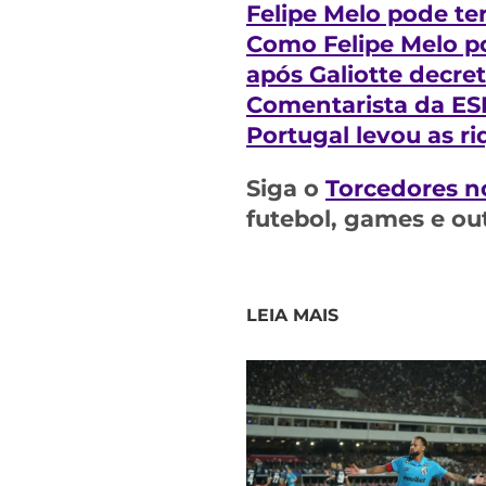
Felipe Melo pode ter
Como Felipe Melo p
após Galiotte decreta
Comentarista da ESP
Portugal levou as r
Siga o
Torcedores n
futebol, games e ou
LEIA MAIS