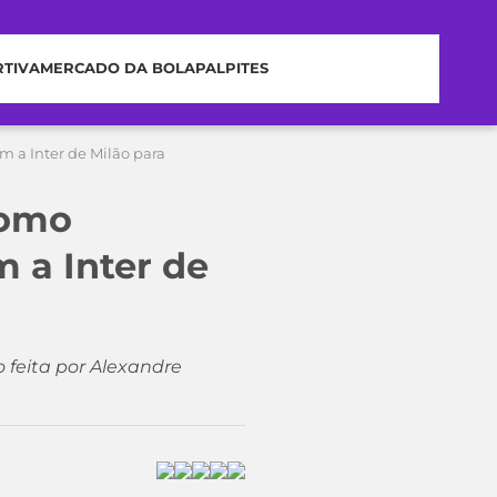
RTIVA
MERCADO DA BOLA
PALPITES
m a Inter de Milão para
como
 a Inter de
 feita por Alexandre