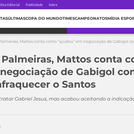
ítica Editorial
Publicidade
Sobre
TAS
ÚLTIMAS
COPA DO MUNDO
TIMES
CAMPEONATOS
MÍDIA ESPO
 Palmeiras, Mattos conta como “ajudou” em negociação de Gabigol co
o Palmeiras, Mattos conta 
negociação de Gabigol com
nfraquecer o Santos
ntratar Gabriel Jesus, mas acabou aceitando a indicação
1