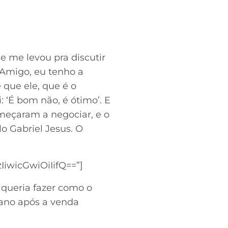
 me levou pra discutir
 ‘Amigo, eu tenho a
 que ele, que é o
: ‘É bom não, é ótimo’. E
omeçaram a negociar, e o
o Gabriel Jesus. O
wicGwiOiIifQ==”]
queria fazer como o
 ano após a venda