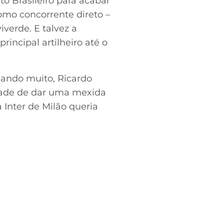
o Brasileiro para acabar
omo concorrente direto –
verde. E talvez a
rincipal artilheiro até o
gando muito, Ricardo
idade de dar uma mexida
 Inter de Milão queria