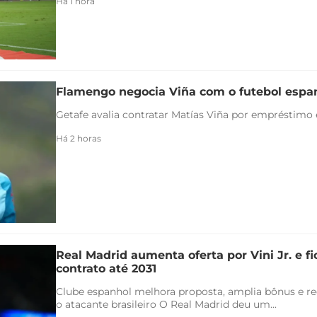
Há 1 hora
Flamengo negocia Viña com o futebol espa
Getafe avalia contratar Matías Viña por empréstimo
Há 2 horas
Real Madrid aumenta oferta por Vini Jr. e f
contrato até 2031
Clube espanhol melhora proposta, amplia bônus e re
o atacante brasileiro O Real Madrid deu um...