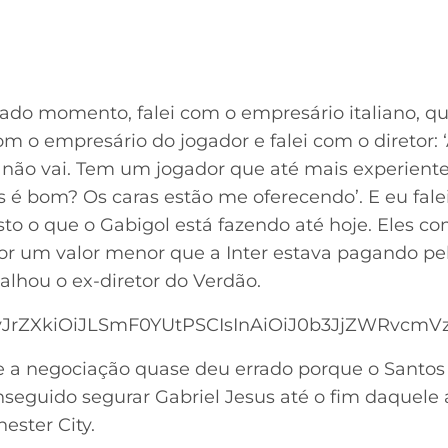
o momento, falei com o empresário italiano, que
 com o empresário do jogador e falei com o diretor:
 não vai. Tem um jogador que até mais experiente
as é bom? Os caras estão me oferecendo’. E eu falei
to o que o Gabigol está fazendo até hoje. Eles c
por um valor menor que a Inter estava pagando pel
alhou o ex-diretor do Verdão.
JrZXkiOiJLSmF0YUtPSCIsInAiOiJ0b3JjZWRvcmVzIi
 a negociação quase deu errado porque o Santos 
nseguido segurar Gabriel Jesus até o fim daquele
ester City.