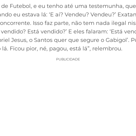
de Futebol, e eu tenho até uma testemunha, que é
ndo eu estava lá: ‘E aí? Vendeu? Vendeu?’ Exata
ncorrente. Isso faz parte, não tem nada ilegal nis
 vendido? Está vendido?’ E eles falaram: ‘Está ve
iel Jesus, o Santos quer que segure o Gabigol’. Pô
lá. Ficou pior, né, pagou, está lá”, relembrou.
PUBLICIDADE