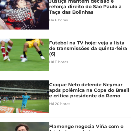
Justiça mantém decisão e
reforça direito do São Paulo à
Taça das Bolinhas
Há 6 horas
Futebol na TV hoje: veja a lista
de transmissões da quinta-feira
(6)
Há 11 horas
Craque Neto defende Neymar
após polêmica na Copa do Brasil
e critica presidente do Remo
Há 20 horas
Flamengo negocia Viña com o