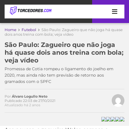
APOSTAS
Home
Futebol
São Paulo: Zagueiro que não joga há quase
dois anos treina com bola; veja vídeo
ÚLTIMAS
DICAS
São Paulo: Zagueiro que não joga
DE
há quase dois anos treina com bola;
APOSTA
COPA
veja vídeo
DO
MUNDO
MELHORES
Promessa de Cotia rompeu o ligamento do joelho em
SITES
2020, mas ainda não tem previsão de retorno aos
DE
gramados com o SPFC
TIMES
Acesse o perfil do autor
APOSTAS
no Twitter
2026
Por
Álvaro Logullo Neto
CAMPEONATOS
MEU
Publicado 22:03 de 27/10/2021
Atualizado há 2 anos
TIME
CÓDIGO
MÍDIA
PROMOCIONAL
BRASILEIRÃO
ESPORTIVA
BETBOOM
PALMEIRAS
SÉRIE
A