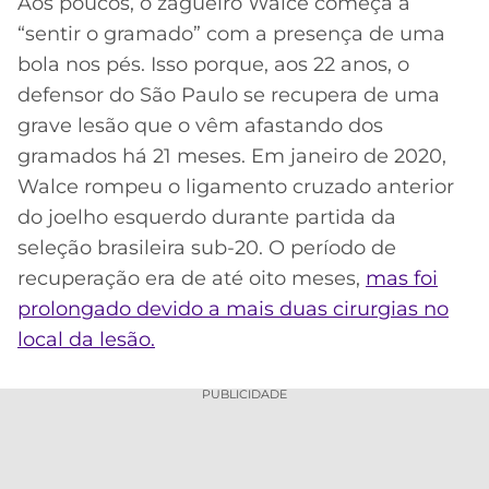
Aos poucos, o zagueiro Walce começa a
“sentir o gramado” com a presença de uma
MERCADO
CÓDIGO
CORINTHIANS
DA
DE
LIBERTADORES
bola nos pés. Isso porque, aos 22 anos, o
BOLA
INDICAÇÃO
defensor do São Paulo se recupera de uma
SÃO
BET365
PAULO
COPA
grave lesão que o vêm afastando dos
PALPITES
DO
gramados há 21 meses. Em janeiro de 2020,
CÓDIGO
BRASIL
SANTOS
Walce rompeu o ligamento cruzado anterior
BETANO
do joelho esquerdo durante partida da
PREMIER
FLAMENGO
seleção brasileira sub-20. O período de
MELHORES
LEAGUE
APPS
recuperação era de até oito meses,
mas foi
DE
FLUMINENSE
prolongado devido a mais duas cirurgias no
COPA
APOSTAS
SUL-
local da lesão.
BOTAFOGO
AMERICANA
CASSINOS
PUBLICIDADE
ONLINE
VASCO
LIGA
DOS
MELHORES
CAMPEÕES
INTERNACIONAL