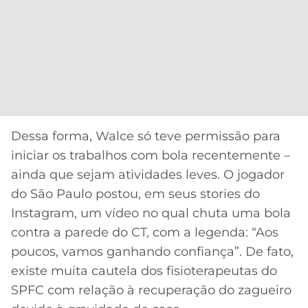
CASSINOS
ONLINE
LALIGA
2026
GRÊMIO
ATLÉTICO
MG
CRUZEIRO
Dessa forma, Walce só teve permissão para
iniciar os trabalhos com bola recentemente –
ainda que sejam atividades leves. O jogador
do São Paulo postou, em seus stories do
Instagram, um vídeo no qual chuta uma bola
contra a parede do CT, com a legenda: “Aos
poucos, vamos ganhando confiança”. De fato,
existe muita cautela dos fisioterapeutas do
SPFC com relação à recuperação do zagueiro