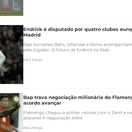
Endrick é disputado por quatro clubes euro
Madrid
Real Sociedad, Betis, Villarreal e Roma acompanham
pelo jogador. O futuro de Endrick no Real...
Há 2 horas
Bap trava negociação milionária do Flamen
acordo avançar
Flamengo chegou a alinhar valores com o Zenit e rec
atacante A negociação entre
Há 4 horas