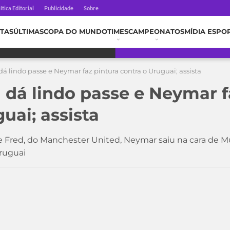
ítica Editorial
Publicidade
Sobre
TAS
ÚLTIMAS
COPA DO MUNDO
TIMES
CAMPEONATOS
MÍDIA ESPO
dá lindo passe e Neymar faz pintura contra o Uruguai; assista
d dá lindo passe e Neymar f
uai; assista
Fred, do Manchester United, Neymar saiu na cara de Musl
ruguai