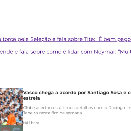
torce pela Seleção e fala sobre Tite: “É bem pago
ende e fala sobre como é lidar com Neymar: “Muit
Vasco chega a acordo por Santiago Sosa e c
estreia
Clube acertou os últimos detalhes com o Racing e es
Janeiro neste fim de semana...
Há 1 hora