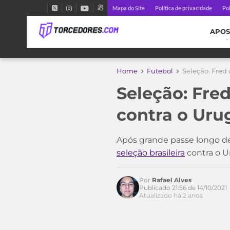
Mapa do Site
Política de privacidade
Pol
APOS
Home
Futebol
Seleção: Fred 
Seleção: Fre
contra o Urug
Após grande passe longo de 
seleção brasileira
contra o U
Por
Rafael Alves
Publicado 21:56 de 14/10/2021
Atualizado há 2 anos