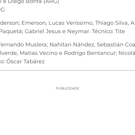
i e Diego Bonfa (ARG)
RG
derson; Emerson, Lucas Veríssimo, Thiago Silva, A
Paquetá; Gabriel Jesus e Neymar. Técnico: Tite
ernando Muslera; Nahitan Nández, Sebastián Coa
lverde, Matías Vecino e Rodrigo Bentancur; Nicolá
co: Óscar Tabárez
PUBLICIDADE