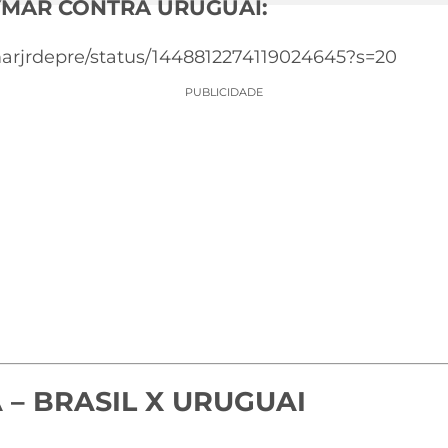
YMAR CONTRA URUGUAI:
marjrdepre/status/1448812274119024645?s=20
PUBLICIDADE
 – BRASIL X URUGUAI