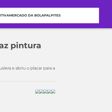
RTIVA
MERCADO DA BOLA
PALPITES
az pintura
era e abriu o placar para a