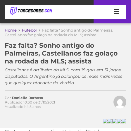
APOSTAS
Home
Futebol
Faz falta? Sonho antigo do Palmeiras,
Castellanos faz golaço na rodada da MLS; assista
ÚLTIMAS
DICAS
Faz falta? Sonho antigo do
DE
Palmeiras, Castellanos faz golaço
APOSTA
COPA
na rodada da MLS; assista
DO
MUNDO
MELHORES
Castellanos é artilheiro da MLS, com 18 gols em 31 jogos
SITES
disputados. O Argentino já balançou as redes mais vezes
DE
que qualquer atacante do Verdão
TIMES
APOSTAS
2026
Por
Danielle Barbosa
CAMPEONATOS
MEU
Publicado 10:30 de 31/10/2021
Atualizado há 5 anos
TIME
CÓDIGO
MÍDIA
PROMOCIONAL
BRASILEIRÃO
ESPORTIVA
BETBOOM
PALMEIRAS
SÉRIE
A