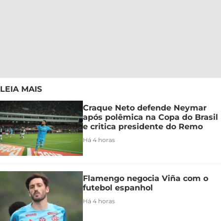
LEIA MAIS
Craque Neto defende Neymar
após polêmica na Copa do Brasil
e critica presidente do Remo
Há 4 horas
Flamengo negocia Viña com o
futebol espanhol
Há 4 horas