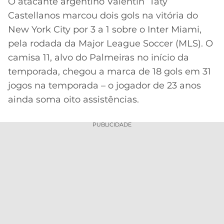
O atacante argentino Valentin ‘Taty’
Castellanos marcou dois gols na vitória do
MERCADO
CÓDIGO
CORINTHIANS
DA
DE
LIBERTADORES
New York City por 3 a 1 sobre o Inter Miami,
BOLA
INDICAÇÃO
pela rodada da Major League Soccer (MLS). O
SÃO
BET365
PAULO
COPA
camisa 11, alvo do Palmeiras no início da
PALPITES
DO
temporada, chegou a marca de 18 gols em 31
CÓDIGO
BRASIL
SANTOS
jogos na temporada – o jogador de 23 anos
BETANO
ainda soma oito assistências.
PREMIER
FLAMENGO
MELHORES
LEAGUE
APPS
PUBLICIDADE
DE
FLUMINENSE
COPA
APOSTAS
SUL-
BOTAFOGO
AMERICANA
CASSINOS
ONLINE
VASCO
LIGA
DOS
MELHORES
CAMPEÕES
INTERNACIONAL