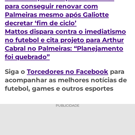
para conseguir renovar com
Palmeiras mesmo após Galiotte
decretar ‘fim de ciclo’
Mattos dispara contra o imediatismo
no futebol e cita projeto para Arthur
Cabral no Palmeiras: “Planejamento
foi quebrado”
Siga o
Torcedores no Facebook
para
acompanhar as melhores notícias de
futebol, games e outros esportes
PUBLICIDADE