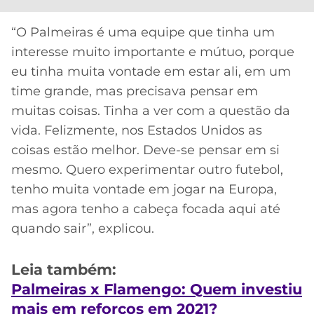
“O Palmeiras é uma equipe que tinha um
interesse muito importante e mútuo, porque
eu tinha muita vontade em estar ali, em um
time grande, mas precisava pensar em
muitas coisas. Tinha a ver com a questão da
vida. Felizmente, nos Estados Unidos as
coisas estão melhor. Deve-se pensar em si
mesmo. Quero experimentar outro futebol,
tenho muita vontade em jogar na Europa,
mas agora tenho a cabeça focada aqui até
quando sair”, explicou.
Leia também:
Palmeiras x Flamengo: Quem investiu
mais em reforços em 2021?