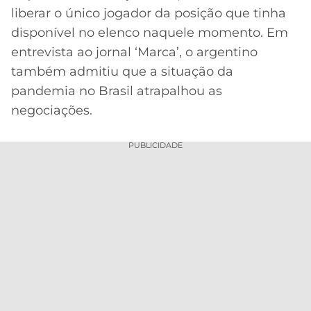
liberar o único jogador da posição que tinha
disponível no elenco naquele momento. Em
entrevista ao jornal ‘Marca’, o argentino
também admitiu que a situação da
pandemia no Brasil atrapalhou as
negociações.
PUBLICIDADE