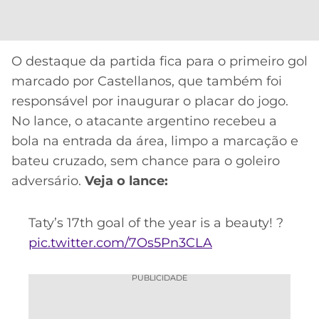
CASSINOS
ONLINE
LALIGA
2026
GRÊMIO
O destaque da partida fica para o primeiro gol
ATLÉTICO
marcado por Castellanos, que também foi
MG
responsável por inaugurar o placar do jogo.
No lance, o atacante argentino recebeu a
CRUZEIRO
bola na entrada da área, limpo a marcação e
bateu cruzado, sem chance para o goleiro
adversário.
Veja o lance:
Taty’s 17th goal of the year is a beauty! ?
pic.twitter.com/7Os5Pn3CLA
PUBLICIDADE