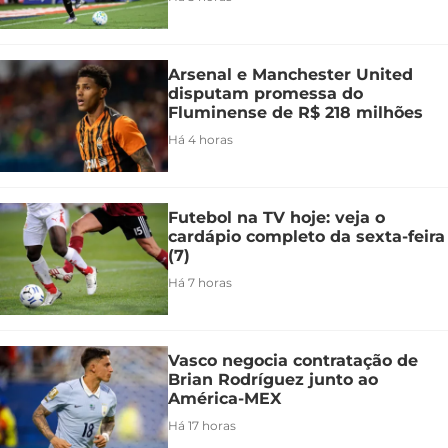
Arsenal e Manchester United
disputam promessa do
Fluminense de R$ 218 milhões
Há 4 horas
Futebol na TV hoje: veja o
cardápio completo da sexta-feira
(7)
Há 7 horas
Vasco negocia contratação de
Brian Rodríguez junto ao
América-MEX
Há 17 horas