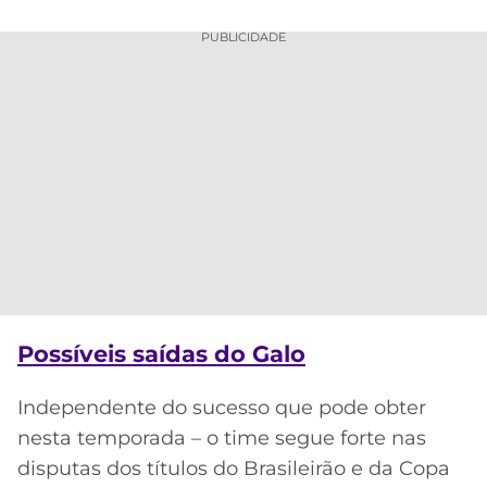
PUBLICIDADE
Possíveis saídas do Galo
Independente do sucesso que pode obter
nesta temporada – o time segue forte nas
disputas dos títulos do Brasileirão e da Copa