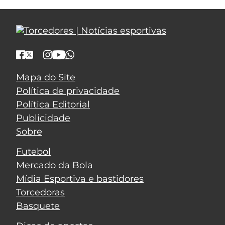
Mapa do Site
Política de privacidade
Política Editorial
Publicidade
Sobre
Futebol
Mercado da Bola
Mídia Esportiva e bastidores
Torcedoras
Basquete