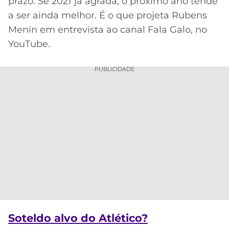
prazo. Se 2021 já agrada, o próximo ano tende
a ser ainda melhor. É o que projeta Rubens
Menin em entrevista ao canal Fala Galo, no
YouTube.
PUBLICIDADE
Soteldo alvo do Atlético?