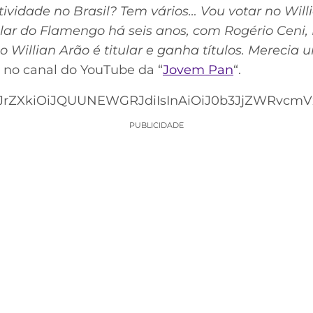
ividade no Brasil? Tem vários… Vou votar no Will
ular do Flamengo há seis anos, com Rogério Ceni,
 Willian Arão é titular e ganha títulos. Merecia
se no canal do YouTube da “
Jovem Pan
“.
rZXkiOiJQUUNEWGRJdiIsInAiOiJ0b3JjZWRvcmVzI
PUBLICIDADE