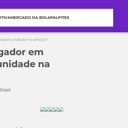
RTIVA
MERCADO DA BOLA
PALPITES
 oportunidade na seleção”
ogador em
unidade na
rasil