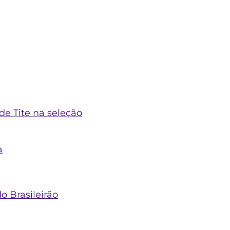
de Tite na seleção
a
 Brasileirão