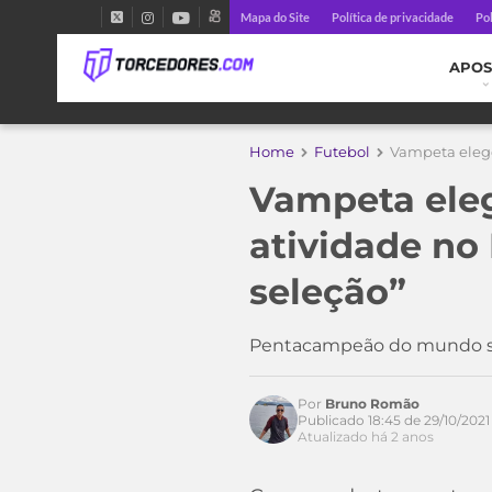
Mapa do Site
Política de privacidade
Pol
APOS
Home
Futebol
Vampeta elege
Vampeta ele
atividade no
seleção”
Pentacampeão do mundo su
Por
Bruno Romão
Publicado 18:45 de 29/10/2021
Atualizado há 2 anos