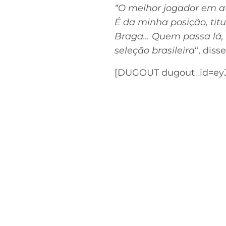
“O melhor jogador em at
É da minha posição, tit
Braga… Quem passa lá, o
seleção brasileira
“, dis
[DUGOUT dugout_id=eyJ