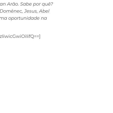
ian Arão. Sabe por quê?
 Domènec, Jesus, Abel
 uma oportunidade na
iwicGwiOiIifQ==]