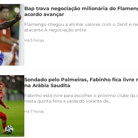
Bap trava negociação milionária do Flamen
acordo avançar
Flamengo chegou a alinhar valores com o Zenit e rec
atacante A negociação entre
Há 5 horas
Sondado pelo Palmeiras, Fabinho fica livre
na Arábia Saudita
Fabinho está livre para escolher o próximo clube da c
nesta quinta-feira a saída do volante de...
Há 7 horas