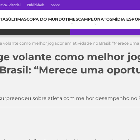
ítica Editorial
Publicidade
Sobre
TAS
ÚLTIMAS
COPA DO MUNDO
TIMES
CAMPEONATOS
MÍDIA ESPO
 volante como melhor jogador em atividade no Brasil: “Merece uma
ge volante como melhor j
 Brasil: “Merece uma oport
rpreendeu sobre atleta com melhor desempenho no B