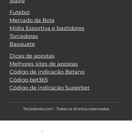
Sobre
Futebol
Mercado da Bola
Mídia Esportiva e bastidores
Torcedoras
Basquete
Dicas de apostas
Melhores sites de apostas
Código de indicação Betano
Código bet365
Código de indicação Superbet
Torcedores.com - Todos os direitos reservados