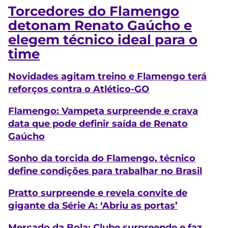
Torcedores do Flamengo
detonam Renato Gaúcho e
elegem técnico ideal para o
time
Novidades agitam treino e Flamengo terá
reforços contra o Atlético-GO
Flamengo: Vampeta surpreende e crava
data que pode definir saída de Renato
Gaúcho
Sonho da torcida do Flamengo, técnico
define condições para trabalhar no Brasil
Pratto surpreende e revela convite de
gigante da Série A: ‘Abriu as portas’
Mercado da Bola: Clube surpreende e faz