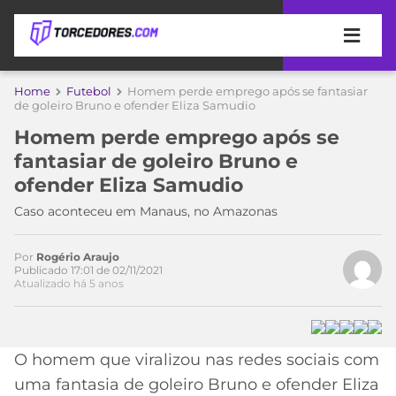
APOSTAS
Home
Futebol
Homem perde emprego após se fantasiar
de goleiro Bruno e ofender Eliza Samudio
ÚLTIMAS
DICAS
Homem perde emprego após se
DE
fantasiar de goleiro Bruno e
APOSTA
COPA
ofender Eliza Samudio
DO
Acesse o perfil do autor
MUNDO
MELHORES
Caso aconteceu em Manaus, no Amazonas
no Twitter
SITES
DE
TIMES
Por
Rogério Araujo
APOSTAS
Publicado 17:01 de 02/11/2021
Atualizado há 5 anos
2026
CAMPEONATOS
MEU
TIME
CÓDIGO
MÍDIA
PROMOCIONAL
BRASILEIRÃO
O homem que viralizou nas redes sociais com
ESPORTIVA
BETBOOM
PALMEIRAS
SÉRIE
uma fantasia de goleiro Bruno e ofender Eliza
A