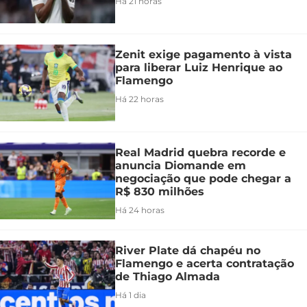
Há 21 horas
Zenit exige pagamento à vista
para liberar Luiz Henrique ao
Flamengo
Há 22 horas
Real Madrid quebra recorde e
anuncia Diomande em
negociação que pode chegar a
R$ 830 milhões
Há 24 horas
River Plate dá chapéu no
Flamengo e acerta contratação
de Thiago Almada
Há 1 dia