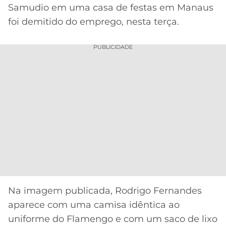
Samudio em uma casa de festas em Manaus
MERCADO
CÓDIGO
CORINTHIANS
foi demitido do emprego, nesta terça.
DA
DE
LIBERTADORES
BOLA
INDICAÇÃO
SÃO
PUBLICIDADE
BET365
PAULO
COPA
PALPITES
DO
CÓDIGO
BRASIL
SANTOS
BETANO
PREMIER
FLAMENGO
MELHORES
LEAGUE
APPS
DE
FLUMINENSE
COPA
APOSTAS
SUL-
BOTAFOGO
AMERICANA
CASSINOS
ONLINE
Na imagem publicada, Rodrigo Fernandes
VASCO
LIGA
DOS
aparece com uma camisa idêntica ao
MELHORES
CAMPEÕES
uniforme do Flamengo e com um saco de lixo
INTERNACIONAL