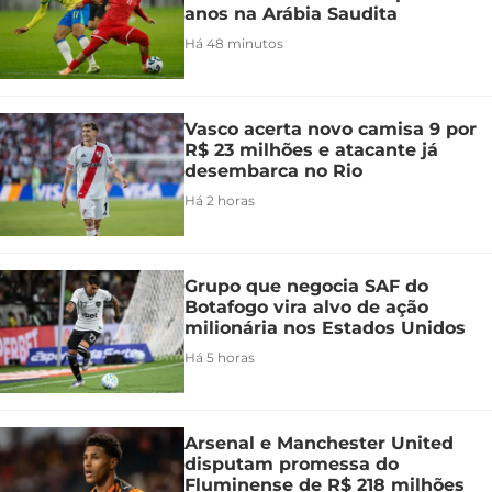
anos na Arábia Saudita
Há 48 minutos
Vasco acerta novo camisa 9 por
R$ 23 milhões e atacante já
desembarca no Rio
Há 2 horas
Grupo que negocia SAF do
Botafogo vira alvo de ação
milionária nos Estados Unidos
Há 5 horas
Arsenal e Manchester United
disputam promessa do
Fluminense de R$ 218 milhões