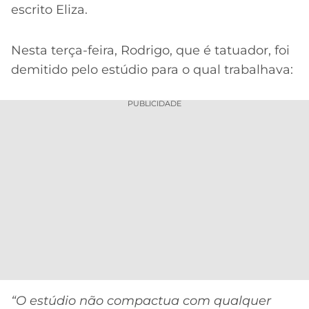
CASSINOS
escrito Eliza.
ONLINE
LALIGA
2026
GRÊMIO
Nesta terça-feira, Rodrigo, que é tatuador, foi
demitido pelo estúdio para o qual trabalhava:
ATLÉTICO
MG
PUBLICIDADE
CRUZEIRO
“O estúdio não compactua com qualquer