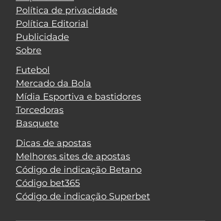
Política de privacidade
Política Editorial
Publicidade
Sobre
Futebol
Mercado da Bola
Mídia Esportiva e bastidores
Torcedoras
Basquete
Dicas de apostas
Melhores sites de apostas
Código de indicação Betano
Código bet365
Código de indicação Superbet