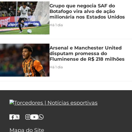
Grupo que negocia SAF do
Botafogo vira alvo de ação
milionária nos Estados Unidos
Há 1 dia
Arsenal e Manchester United
disputam promessa do
Fluminense de R$ 218 milhões
Há 1 dia
Mapa do Site