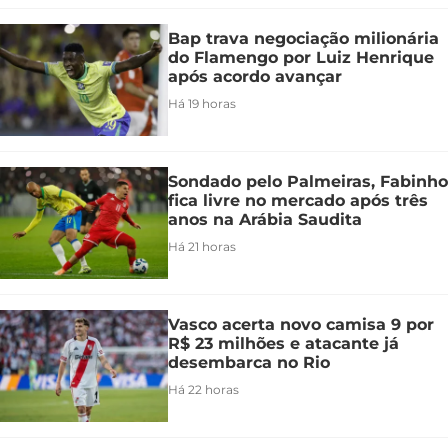
Bap trava negociação milionária
do Flamengo por Luiz Henrique
após acordo avançar
Há 19 horas
Sondado pelo Palmeiras, Fabinho
fica livre no mercado após três
anos na Arábia Saudita
Há 21 horas
Vasco acerta novo camisa 9 por
R$ 23 milhões e atacante já
desembarca no Rio
Há 22 horas