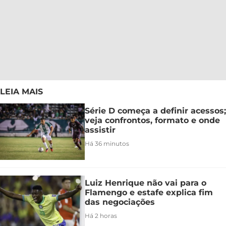
LEIA MAIS
Série D começa a definir acessos;
veja confrontos, formato e onde
assistir
Há 36 minutos
Luiz Henrique não vai para o
Flamengo e estafe explica fim
das negociações
Há 2 horas