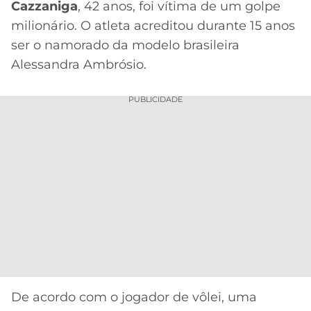
Cazzaniga
, 42 anos, foi vítima de um golpe
MERCADO
CÓDIGO
CORINTHIANS
milionário. O atleta acreditou durante 15 anos
DA
DE
LIBERTADORES
ser o namorado da modelo brasileira
BOLA
INDICAÇÃO
SÃO
Alessandra Ambrósio.
BET365
PAULO
COPA
PALPITES
DO
PUBLICIDADE
CÓDIGO
BRASIL
SANTOS
BETANO
PREMIER
FLAMENGO
MELHORES
LEAGUE
APPS
DE
FLUMINENSE
COPA
APOSTAS
SUL-
BOTAFOGO
AMERICANA
CASSINOS
ONLINE
VASCO
LIGA
DOS
MELHORES
CAMPEÕES
De acordo com o jogador de vôlei, uma
INTERNACIONAL