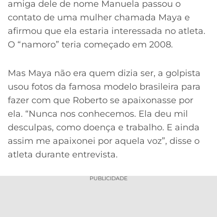
CASSINOS
amiga dele de nome Manuela passou o
ONLINE
LALIGA
contato de uma mulher chamada Maya e
2026
GRÊMIO
afirmou que ela estaria interessada no atleta.
O “namoro” teria começado em 2008.
ATLÉTICO
MG
Mas Maya não era quem dizia ser, a golpista
CRUZEIRO
usou fotos da famosa modelo brasileira para
fazer com que Roberto se apaixonasse por
ela. “Nunca nos conhecemos. Ela deu mil
desculpas, como doença e trabalho. E ainda
assim me apaixonei por aquela voz”, disse o
atleta durante entrevista.
PUBLICIDADE