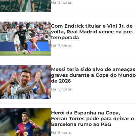
Há 13 horas
Com Endrick titular e Vini Jr. de
volta, Real Madrid vence na pré-
temporada
Há 13 horas
Messi teria sido alvo de ameaças
graves durante a Copa do Mundo
de 2026
Há 15 horas
Herói da Espanha na Copa,
Ferran Torres pede para deixar o
Barcelona rumo ao PSG
Há 15 horas