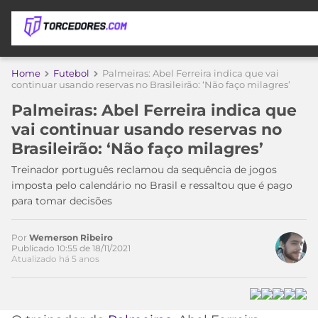
APOSTAS
Home
Futebol
Palmeiras: Abel Ferreira indica que vai
continuar usando reservas no Brasileirão: ‘Não faço milagres’
ÚLTIMAS
DICAS
Palmeiras: Abel Ferreira indica que
DE
vai continuar usando reservas no
APOSTA
COPA
Brasileirão: ‘Não faço milagres’
DO
MUNDO
MELHORES
Treinador português reclamou da sequência de jogos
SITES
imposta pelo calendário no Brasil e ressaltou que é pago
DE
para tomar decisões
TIMES
APOSTAS
2026
Por
Wemerson Ribeiro
CAMPEONATOS
MEU
Publicado 10:55 de 18/11/2021
Atualizado há 5 anos
TIME
CÓDIGO
MÍDIA
PROMOCIONAL
BRASILEIRÃO
ESPORTIVA
BETBOOM
PALMEIRAS
SÉRIE
A