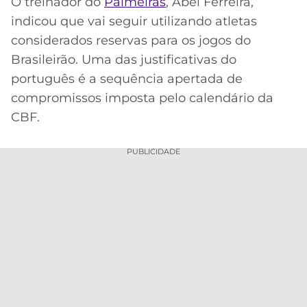
O treinador do
Palmeiras
, Abel Ferreira,
indicou que vai seguir utilizando atletas
MERCADO
CÓDIGO
CORINTHIANS
DA
DE
LIBERTADORES
considerados reservas para os jogos do
BOLA
INDICAÇÃO
Brasileirão. Uma das justificativas do
SÃO
BET365
PAULO
COPA
português é a sequência apertada de
PALPITES
DO
compromissos imposta pelo calendário da
CÓDIGO
BRASIL
SANTOS
CBF.
BETANO
PREMIER
FLAMENGO
PUBLICIDADE
MELHORES
LEAGUE
APPS
DE
FLUMINENSE
COPA
APOSTAS
SUL-
BOTAFOGO
AMERICANA
CASSINOS
ONLINE
VASCO
LIGA
DOS
MELHORES
CAMPEÕES
INTERNACIONAL