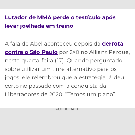
CASSINOS
ONLINE
LALIGA
2026
GRÊMIO
Lutador de MMA perde o testículo após
levar joelhada em treino
ATLÉTICO
MG
A fala de Abel aconteceu depois da
derrota
contra o São Paulo
por 2×0 no Allianz Parque,
CRUZEIRO
nesta quarta-feira (17). Quando perguntado
sobre utilizar um time alternativo para os
jogos, ele relembrou que a estratégia já deu
certo no passado com a conquista da
Libertadores de 2020: “Temos um plano”.
PUBLICIDADE