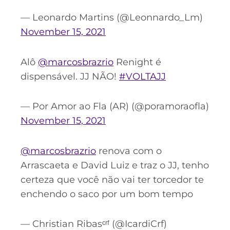
— Leonardo Martins (@Leonnardo_Lm)
November 15, 2021
Alô
@marcosbrazrio
Renight é
dispensável. JJ NÃO!
#VOLTAJJ
— Por Amor ao Fla (AR) (@poramoraofla)
November 15, 2021
@marcosbrazrio
renova com o
Arrascaeta e David Luiz e traz o JJ, tenho
certeza que você não vai ter torcedor te
enchendo o saco por um bom tempo
— Christian Ribasᶜʳᶠ (@IcardiCrf)