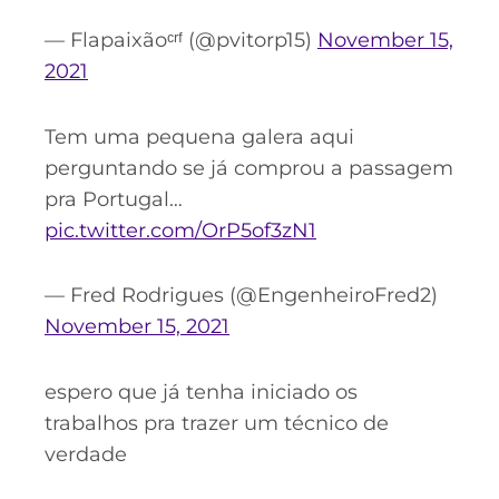
— Flapaixãoᶜʳᶠ (@pvitorp15)
November 15,
2021
Tem uma pequena galera aqui
perguntando se já comprou a passagem
pra Portugal…
pic.twitter.com/OrP5of3zN1
— Fred Rodrigues (@EngenheiroFred2)
November 15, 2021
espero que já tenha iniciado os
trabalhos pra trazer um técnico de
verdade