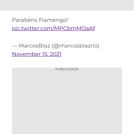
CASSINOS
ONLINE
LALIGA
2026
GRÊMIO
Parabéns Flamengo!
pic.twitter.com/MPCbmMOaAf
ATLÉTICO
MG
— MarcosBraz (@marcosbrazrio)
CRUZEIRO
November 15, 2021
PUBLICIDADE