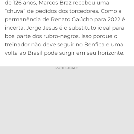
de 126 anos, Marcos Braz recebeu uma
MERCADO
CÓDIGO
CORINTHIANS
“chuva” de pedidos dos torcedores. Como a
DA
DE
LIBERTADORES
permanência de Renato Gaúcho para 2022 é
BOLA
INDICAÇÃO
SÃO
incerta, Jorge Jesus é o substituto ideal para
BET365
PAULO
COPA
boa parte dos rubro-negros. Isso porque o
PALPITES
DO
treinador não deve seguir no Benfica e uma
CÓDIGO
BRASIL
SANTOS
BETANO
volta ao Brasil pode surgir em seu horizonte.
PREMIER
FLAMENGO
MELHORES
LEAGUE
PUBLICIDADE
APPS
DE
FLUMINENSE
COPA
APOSTAS
SUL-
BOTAFOGO
AMERICANA
CASSINOS
ONLINE
VASCO
LIGA
DOS
MELHORES
CAMPEÕES
INTERNACIONAL