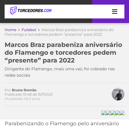
APOSTAS
Home
Futebol
Marcos Braz parabeniza aniversário do
Flamengo e torcedores pedem “presente” para 2022
ÚLTIMAS
DICAS
Marcos Braz parabeniza aniversário
DE
do Flamengo e torcedores pedem
APOSTA
COPA
“presente” para 2022
DO
MUNDO
MELHORES
Dirigente do Flamengo, mais uma vez, foi cobrado nas
SITES
redes sociais
DE
TIMES
APOSTAS
Por
Bruno Romão
2026
Publicado 13:48 de 15/11/2021
Atualizado há 5 anos
CAMPEONATOS
MEU
TIME
CÓDIGO
MÍDIA
PROMOCIONAL
BRASILEIRÃO
ESPORTIVA
BETBOOM
PALMEIRAS
SÉRIE
Parabenizando o Flamengo pelo aniversário
A